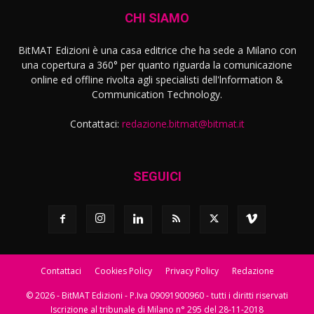
CHI SIAMO
BitMAT Edizioni è una casa editrice che ha sede a Milano con
una copertura a 360° per quanto riguarda la comunicazione
online ed offline rivolta agli specialisti dell'lnformation &
Communication Technology.
Contattaci:
redazione.bitmat@bitmat.it
SEGUICI
Contattaci
Cookies Policy
Privacy Policy
Redazione
© 2026 - BitMAT Edizioni - P.Iva 09091900960 - tutti i diritti riservati
Iscrizione al tribunale di Milano n° 295 del 28-11-2018