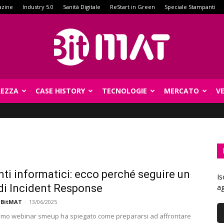
azine
Industry 5.0
Sanità Digitale
ReStart in Green
Speciale Stampanti
REZZA
CASE HISTORY
TECNOLOGIE
MERCATO
V
BitMat
nti informatici: ecco perché seguire un
Is
di Incident Response
ag
 BitMAT
-
13/06/2025
timo webinar smeup ha spiegato come prepararsi ad affrontare