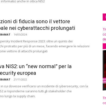
ti informatici anche in ottica NIS2
zioni di fiducia sono il vettore
pale nei cyberattacchi prolungati
Tr
co
 BitMAT
-
14/05/2024
de
persky Incident Response 2023: oltre un quinto dei
chi protratto per più di un mese, facendo emergere le relazioni
come vettore di attacchi prolungati
iva NIS2: un “new normal” per la
ecurity europea
 BitMAT
-
21/11/2022
i in cui dovesse verificarsi un incidente di cybersecurity, con la
IS2 a risponderne saranno tutti gli stakeholder che
no lungo la supply chain.
Tr
co