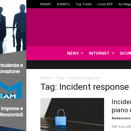
BitMAT
BitMATv
Top Trade
Linea EDP
Itis Mag
NEWS
INTERNET
SICU
Home
Tags
Incident response
Tag: Incident response
Incide
piano 
Redazione
Nel suo ul