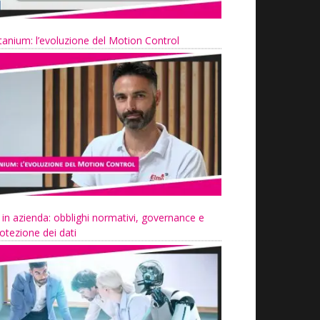
tanium: l’evoluzione del Motion Control
 in azienda: obblighi normativi, governance e
otezione dei dati