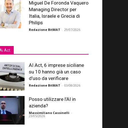
Miguel De Foronda Vaquero
Managing Director per
Italia, Israele e Grecia di
Philips
Redazione BitMAT
-
29/07/2026
Ai Act
AI Act, 6 imprese siciliane
su 10 hanno già un caso
d’uso da verificare
Redazione BitMAT
-
03/08/2026
Posso utilizzare l’AI in
azienda?
Massimiliano Cassinelli
-
23/05/2026