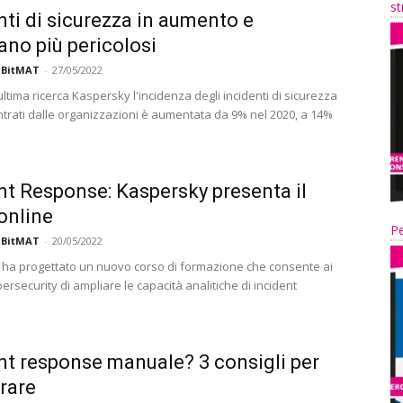
st
nti di sicurezza in aumento e
ano più pericolosi
 BitMAT
-
27/05/2022
ltima ricerca Kaspersky l'incidenza degli incidenti di sicurezza
contrati dalle organizzazioni è aumentata da 9% nel 2020, a 14%
nt Response: Kaspersky presenta il
online
Pe
 BitMAT
-
20/05/2022
ha progettato un nuovo corso di formazione che consente ai
ersecurity di ampliare le capacità analitiche di incident
nt response manuale? 3 consigli per
rare