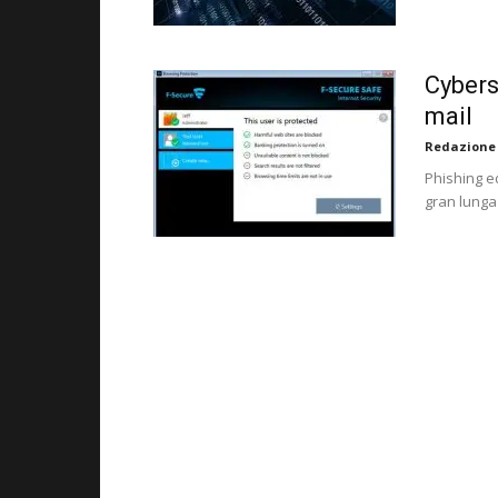
Cyberse
mail
Redazione
Phishing ed
gran lunga