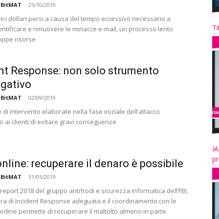
 BitMAT
-
25/10/2019
ni i dollari persi a causa del tempo eccessivo necessario a
Ti
entificare e rimuovere le minacce e-mail, un processo lento
roppe risorse
nt Response: non solo strumento
igativo
 BitMAT
-
02/09/2019
e di intervento elaborate nella fase iniziale dell’attacco
 ai clienti di evitare gravi conseguenze
IA
pr
online: recuperare il denaro è possibile
 BitMAT
-
31/05/2019
report 2018 del gruppo antifrodi e sicurezza informatica dell’FBI,
ura di Incident Response adeguata e il coordinamento con le
ordine permette di recuperare il maltolto almeno in parte