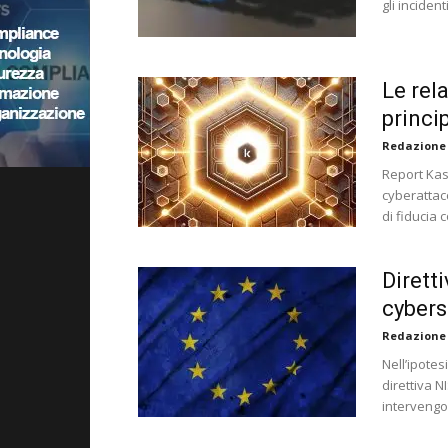
gli inciden
Le rela
princi
Redazione
Report Kas
cyberattac
di fiducia 
Dirett
cybers
Redazione
Nell’ipotes
direttiva N
intervengo