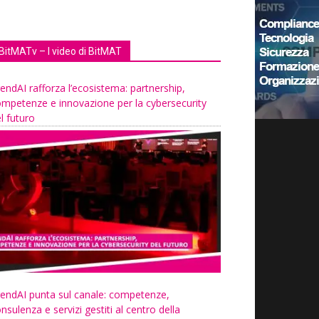
BitMATv – I video di BitMAT
endAI rafforza l’ecosistema: partnership,
mpetenze e innovazione per la cybersecurity
l futuro
endAI punta sul canale: competenze,
nsulenza e servizi gestiti al centro della