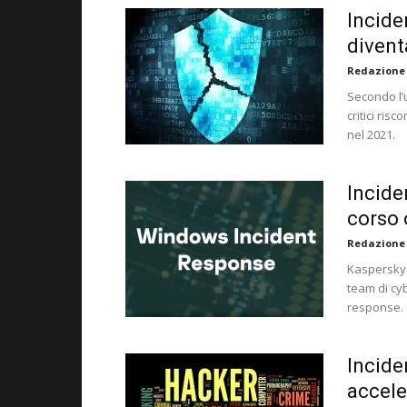
Incide
divent
Redazione
Secondo l’u
critici ris
nel 2021.
Incide
corso 
Redazione
Kaspersky 
team di cyb
response.
Incide
accele