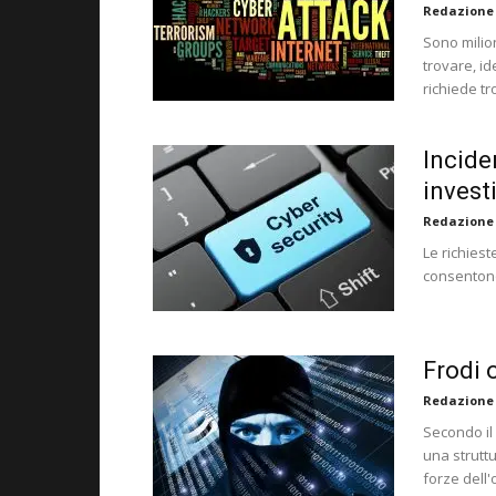
Redazione
Sono milio
trovare, id
richiede t
Incide
invest
Redazione
Le richiest
consentono
Frodi 
Redazione
Secondo il 
una strutt
forze dell'