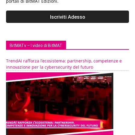
portali di BitMAT Edizioni.
BitMATv – I video di BitMAT
TrendAI rafforza l’ecosistema: partnership, competenze e
innovazione per la cybersecurity del futuro