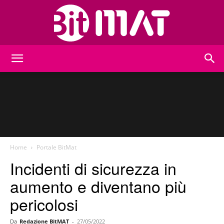
BitMat
Home
Portale BitMat
Incidenti di sicurezza in
aumento e diventano più
pericolosi
Da
Redazione BitMAT
-
27/05/2022