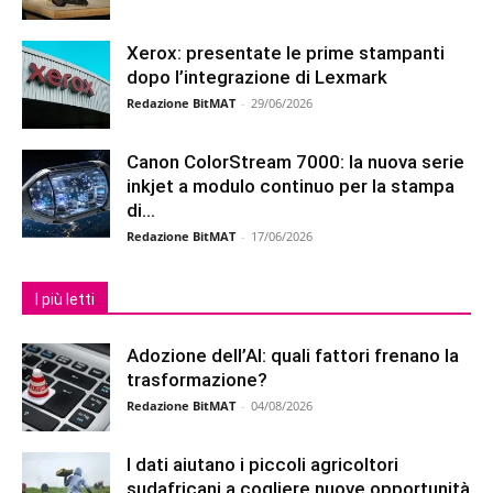
Xerox: presentate le prime stampanti
dopo l’integrazione di Lexmark
Redazione BitMAT
-
29/06/2026
Canon ColorStream 7000: la nuova serie
inkjet a modulo continuo per la stampa
di...
Redazione BitMAT
-
17/06/2026
I più letti
Adozione dell’AI: quali fattori frenano la
trasformazione?
Redazione BitMAT
-
04/08/2026
I dati aiutano i piccoli agricoltori
sudafricani a cogliere nuove opportunità