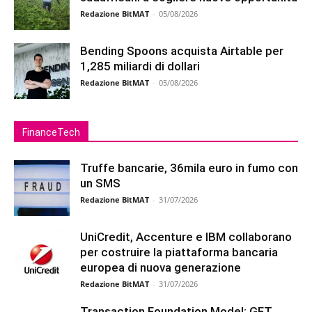
Redazione BitMAT
-
05/08/2026
Bending Spoons acquista Airtable per
1,285 miliardi di dollari
Redazione BitMAT
-
05/08/2026
FinanceTech
Truffe bancarie, 36mila euro in fumo con
un SMS
Redazione BitMAT
-
31/07/2026
UniCredit, Accenture e IBM collaborano
per costruire la piattaforma bancaria
europea di nuova generazione
Redazione BitMAT
-
31/07/2026
Transaction Foundation Model: GFT