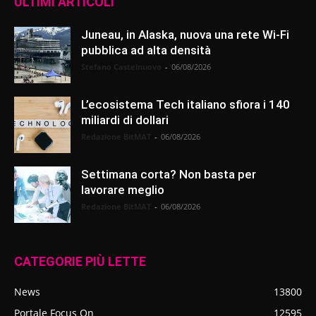
ULTIMI ARTICOLI
Juneau, in Alaska, nuova una rete Wi-Fi
pubblica ad alta densità
Stefano Castelnuovo
-
06/08/2026
L’ecosistema Tech italiano sfiora i 140
miliardi di dollari
Redazione BitMAT
-
06/08/2026
Settimana corta? Non basta per
lavorare meglio
Redazione BitMAT
-
06/08/2026
CATEGORIE PIÙ LETTE
News
13800
Portale Focus On
12595