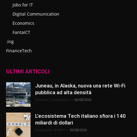
Jobs for IT
Digital Communication
Economics
FantaICT
.ing
FinanceTech
ULTIMI ARTICOLI
Juneau, in Alaska, nuova una rete Wi-Fi
pubblica ad alta densità
Stefano Castelnuovo
-
06/08/2026
L’ecosistema Tech italiano sfiora i 140
miliardi di dollari
Redazione BitMAT
-
06/08/2026