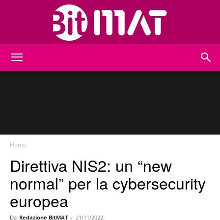
BitMat
Home
Direttiva NIS2: un “new
normal” per la cybersecurity
europea
Da
Redazione BitMAT
-
21/11/2022