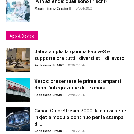
IA in azienda: quali sono i rischi?
Massimiliano Cassinelli
-
24/04/2026
App & Device
Jabra amplia la gamma Evolve3 e
supporta ora tutti i diversi stili di lavoro
Redazione BitMAT
-
02/07/2026
Xerox: presentate le prime stampanti
dopo l’integrazione di Lexmark
Redazione BitMAT
-
29/06/2026
Canon ColorStream 7000: la nuova serie
inkjet a modulo continuo per la stampa
di...
Redazione BitMAT
-
17/06/2026