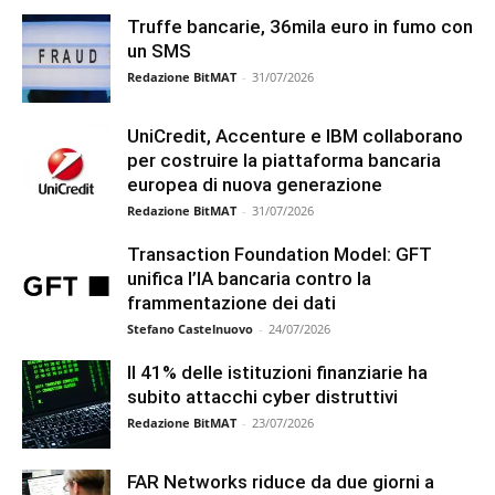
Truffe bancarie, 36mila euro in fumo con
un SMS
Redazione BitMAT
-
31/07/2026
UniCredit, Accenture e IBM collaborano
per costruire la piattaforma bancaria
europea di nuova generazione
Redazione BitMAT
-
31/07/2026
Transaction Foundation Model: GFT
unifica l’IA bancaria contro la
frammentazione dei dati
Stefano Castelnuovo
-
24/07/2026
Il 41% delle istituzioni finanziarie ha
subito attacchi cyber distruttivi
Redazione BitMAT
-
23/07/2026
FAR Networks riduce da due giorni a