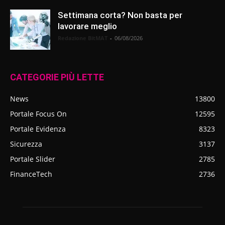
Settimana corta? Non basta per
lavorare meglio
Redazione BitMAT
-
06/08/2026
CATEGORIE PIÙ LETTE
News
13800
Portale Focus On
12595
Portale Evidenza
8323
Sicurezza
3137
Portale Slider
2785
FinanceTech
2736