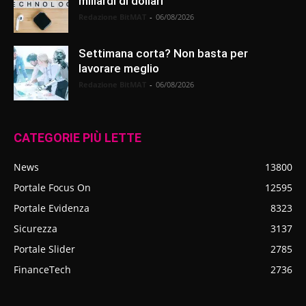
miliardi di dollari
Redazione BitMAT
-
06/08/2026
Settimana corta? Non basta per
lavorare meglio
Redazione BitMAT
-
06/08/2026
CATEGORIE PIÙ LETTE
News
13800
Portale Focus On
12595
Portale Evidenza
8323
Sicurezza
3137
Portale Slider
2785
FinanceTech
2736