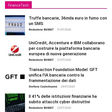
FinanceTech
Truffe bancarie, 36mila euro in fumo con
un SMS
Redazione BitMAT
-
31/07/2026
UniCredit, Accenture e IBM collaborano
per costruire la piattaforma bancaria
europea di nuova generazione
Redazione BitMAT
-
31/07/2026
Transaction Foundation Model: GFT
unifica l’IA bancaria contro la
frammentazione dei dati
Stefano Castelnuovo
-
24/07/2026
Il 41% delle istituzioni finanziarie ha
subito attacchi cyber distruttivi
Redazione BitMAT
-
23/07/2026