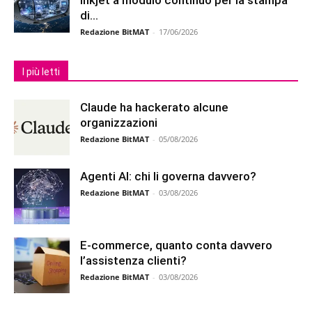
inkjet a modulo continuo per la stampa
di...
Redazione BitMAT
-
17/06/2026
I più letti
Claude ha hackerato alcune
organizzazioni
Redazione BitMAT
-
05/08/2026
Agenti AI: chi li governa davvero?
Redazione BitMAT
-
03/08/2026
E-commerce, quanto conta davvero
l’assistenza clienti?
Redazione BitMAT
-
03/08/2026