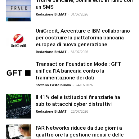
Truffe bancarie, 36mila euro in fumo con
un SMS
Redazione BitMAT
-
31/07/2026
UniCredit, Accenture e IBM collaborano
per costruire la piattaforma bancaria
europea di nuova generazione
Redazione BitMAT
-
31/07/2026
Transaction Foundation Model: GFT
unifica l’IA bancaria contro la
frammentazione dei dati
Stefano Castelnuovo
-
24/07/2026
Il 41% delle istituzioni finanziarie ha
subito attacchi cyber distruttivi
Redazione BitMAT
-
23/07/2026
FAR Networks riduce da due giorni a
quattro ore la gestione mensile delle