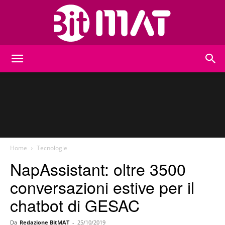
BitMat
Home
Tecnologie
NapAssistant: oltre 3500
conversazioni estive per il
chatbot di GESAC
Da
Redazione BitMAT
-
25/10/2019