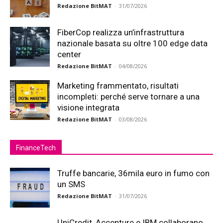
Redazione BitMAT
-
31/07/2026
FiberCop realizza un’infrastruttura
nazionale basata su oltre 100 edge data
center
Redazione BitMAT
-
04/08/2026
Marketing frammentato, risultati
incompleti: perché serve tornare a una
visione integrata
Redazione BitMAT
-
03/08/2026
FinanceTech
Truffe bancarie, 36mila euro in fumo con
un SMS
Redazione BitMAT
-
31/07/2026
UniCredit, Accenture e IBM collaborano