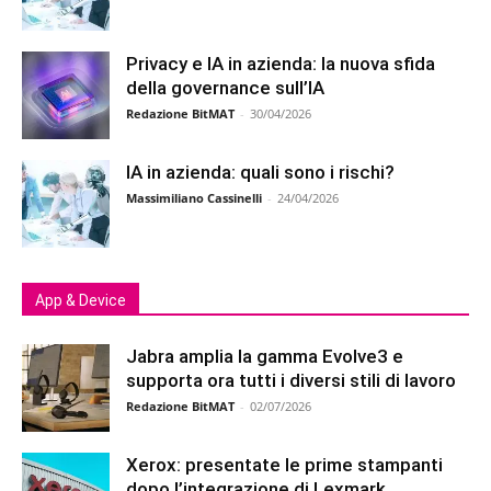
Privacy e IA in azienda: la nuova sfida
della governance sull’IA
Redazione BitMAT
-
30/04/2026
IA in azienda: quali sono i rischi?
Massimiliano Cassinelli
-
24/04/2026
App & Device
Jabra amplia la gamma Evolve3 e
supporta ora tutti i diversi stili di lavoro
Redazione BitMAT
-
02/07/2026
Xerox: presentate le prime stampanti
dopo l’integrazione di Lexmark