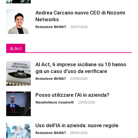
Andrea Carcano nuovo CEO di Nozomi
Networks
Redazione BitMAT
-
30/07/2026
Ai Act
AI Act, 6 imprese siciliane su 10 hanno
già un caso d’uso da verificare
Redazione BitMAT
-
03/08/2026
Posso utilizzare l’AI in azienda?
Massimiliano Cassinelli
-
23/05/2026
Uso dell’IA in azienda: nuove regole
Redazione BitMAT
-
09/05/2026