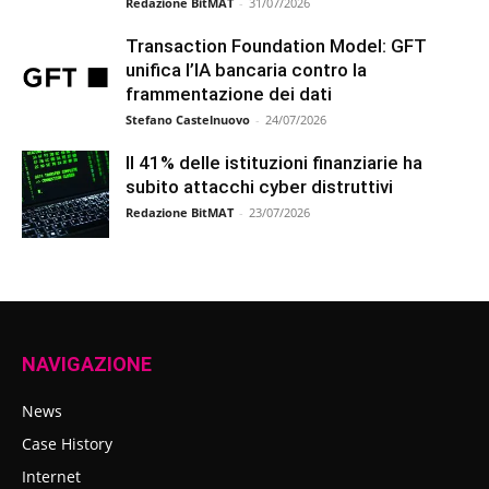
Redazione BitMAT
-
31/07/2026
Transaction Foundation Model: GFT
unifica l’IA bancaria contro la
frammentazione dei dati
Stefano Castelnuovo
-
24/07/2026
Il 41% delle istituzioni finanziarie ha
subito attacchi cyber distruttivi
Redazione BitMAT
-
23/07/2026
NAVIGAZIONE
News
Case History
Internet