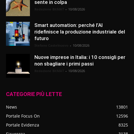
sente in colpa
Redazione BitMAT
-
10/08/2026
Smart automation: perché l’AI
ridefinisce la produzione industriale del
futuro
Stefano Castelnuovo
-
10/08/2026
Nuove imprese in Italia: i 10 consigli per
non sbagliare i primi passi
Redazione BitMAT
-
10/08/2026
CATEGORIE PIÙ LETTE
News
13801
Portale Focus On
12596
Portale Evidenza
8325
Sicurezza
3138