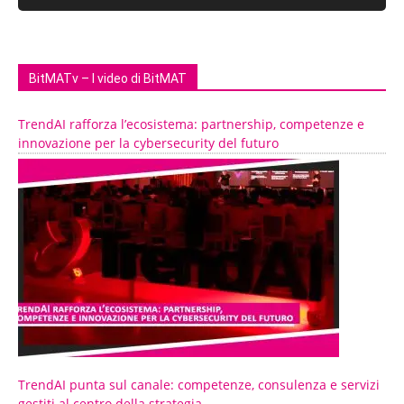
BitMATv – I video di BitMAT
TrendAI rafforza l’ecosistema: partnership, competenze e
innovazione per la cybersecurity del futuro
TrendAI punta sul canale: competenze, consulenza e servizi
gestiti al centro della strategia