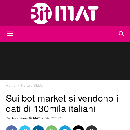
BitMat
Home
Portale BitMat
Sui bot market si vendono i
dati di 130mila italiani
Da
Redazione BitMAT
-
14/12/2022