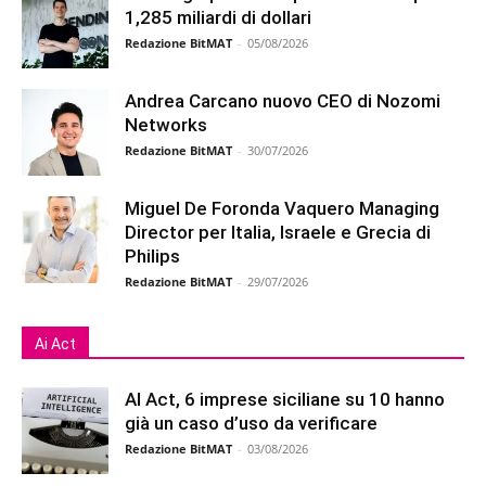
1,285 miliardi di dollari
Redazione BitMAT
-
05/08/2026
Andrea Carcano nuovo CEO di Nozomi
Networks
Redazione BitMAT
-
30/07/2026
Miguel De Foronda Vaquero Managing
Director per Italia, Israele e Grecia di
Philips
Redazione BitMAT
-
29/07/2026
Ai Act
AI Act, 6 imprese siciliane su 10 hanno
già un caso d’uso da verificare
Redazione BitMAT
-
03/08/2026