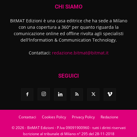
CHI SIAMO
BitMAT Edizioni è una casa editrice che ha sede a Milano
con una copertura a 360° per quanto riguarda la
comunicazione online ed offline rivolta agli specialisti
dell'lnformation & Communication Technology.
Contattaci:
redazione.bitmat@bitmat.it
SEGUICI
Contattaci
Cookies Policy
Privacy Policy
Redazione
© 2026 - BitMAT Edizioni - P.Iva 09091900960 - tutti i diritti riservati
Iscrizione al tribunale di Milano n° 295 del 28-11-2018