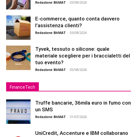
Redazione BitMAT
-
03/08/2026
E-commerce, quanto conta davvero
l’assistenza clienti?
Redazione BitMAT
-
03/08/2026
Tyvek, tessuto o silicone: quale
materiale scegliere per i braccialetti del
tuo evento?
Redazione BitMAT
-
05/08/2026
FinanceTech
Truffe bancarie, 36mila euro in fumo con
un SMS
Redazione BitMAT
-
31/07/2026
UniCredit, Accenture e IBM collaborano