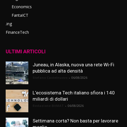
Economics
FantaICT
.ing
FinanceTech
ULTIMI ARTICOLI
Juneau, in Alaska, nuova una rete Wi-Fi
pubblica ad alta densità
Stefano Castelnuovo
-
06/08/2026
L’ecosistema Tech italiano sfiora i 140
miliardi di dollari
Redazione BitMAT
-
06/08/2026
Settimana corta? Non basta per lavorare