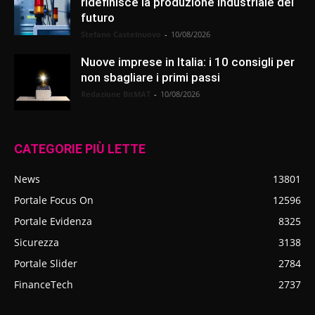
ridefinisce la produzione industriale del
futuro
Stefano Castelnuovo
-
10/08/2026
Nuove imprese in Italia: i 10 consigli per
non sbagliare i primi passi
Redazione BitMAT
-
10/08/2026
CATEGORIE PIÙ LETTE
News
13801
Portale Focus On
12596
Portale Evidenza
8325
Sicurezza
3138
Portale Slider
2784
FinanceTech
2737