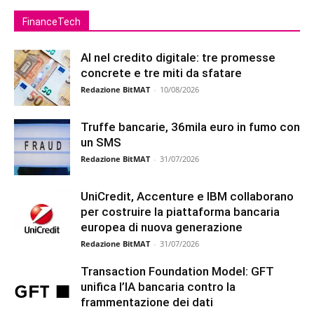
FinanceTech
AI nel credito digitale: tre promesse
concrete e tre miti da sfatare
Redazione BitMAT
-
10/08/2026
Truffe bancarie, 36mila euro in fumo con
un SMS
Redazione BitMAT
-
31/07/2026
UniCredit, Accenture e IBM collaborano
per costruire la piattaforma bancaria
europea di nuova generazione
Redazione BitMAT
-
31/07/2026
Transaction Foundation Model: GFT
unifica l’IA bancaria contro la
frammentazione dei dati