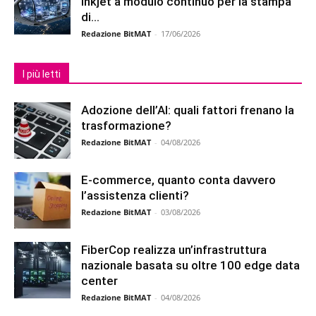
inkjet a modulo continuo per la stampa
di...
Redazione BitMAT
-
17/06/2026
I più letti
Adozione dell’AI: quali fattori frenano la
trasformazione?
Redazione BitMAT
-
04/08/2026
E-commerce, quanto conta davvero
l’assistenza clienti?
Redazione BitMAT
-
03/08/2026
FiberCop realizza un’infrastruttura
nazionale basata su oltre 100 edge data
center
Redazione BitMAT
-
04/08/2026