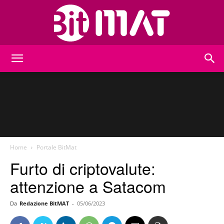
BitMat
Home
Portale BitMat
Furto di criptovalute:
attenzione a Satacom
Da
Redazione BitMAT
-
05/06/2023