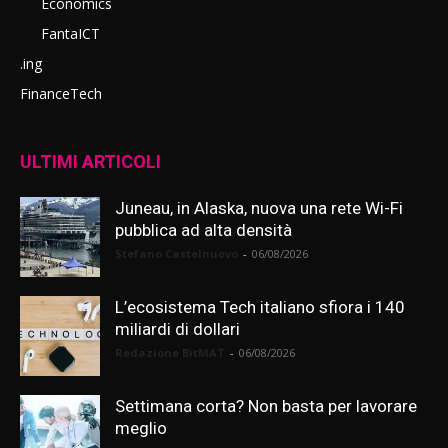
Economics
FantaICT
.ing
FinanceTech
ULTIMI ARTICOLI
Juneau, in Alaska, nuova una rete Wi-Fi
pubblica ad alta densità
Stefano Castelnuovo
-
06/08/2026
L’ecosistema Tech italiano sfiora i 140
miliardi di dollari
Redazione BitMAT
-
06/08/2026
Settimana corta? Non basta per lavorare
meglio