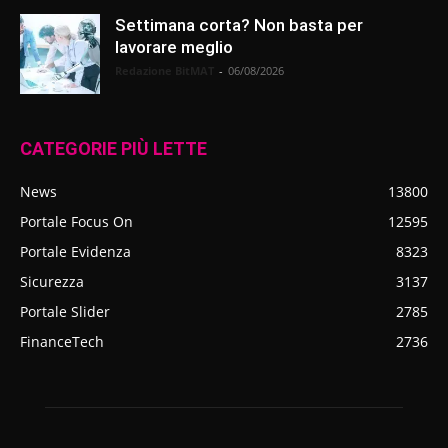
Settimana corta? Non basta per
lavorare meglio
Redazione BitMAT
-
06/08/2026
CATEGORIE PIÙ LETTE
News
13800
Portale Focus On
12595
Portale Evidenza
8323
Sicurezza
3137
Portale Slider
2785
FinanceTech
2736