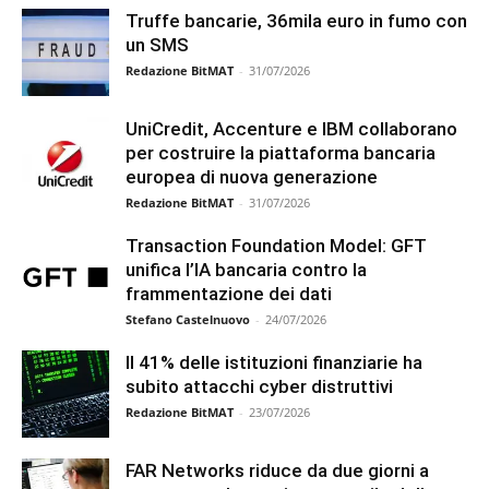
Truffe bancarie, 36mila euro in fumo con
un SMS
Redazione BitMAT
-
31/07/2026
UniCredit, Accenture e IBM collaborano
per costruire la piattaforma bancaria
europea di nuova generazione
Redazione BitMAT
-
31/07/2026
Transaction Foundation Model: GFT
unifica l’IA bancaria contro la
frammentazione dei dati
Stefano Castelnuovo
-
24/07/2026
Il 41% delle istituzioni finanziarie ha
subito attacchi cyber distruttivi
Redazione BitMAT
-
23/07/2026
FAR Networks riduce da due giorni a