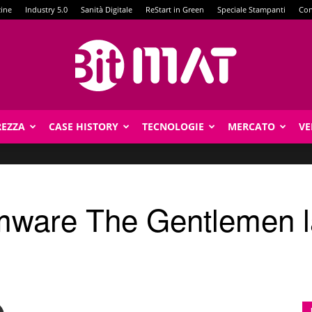
zine
Industry 5.0
Sanità Digitale
ReStart in Green
Speciale Stampanti
Con
REZZA
CASE HISTORY
TECNOLOGIE
MERCATO
VE
BitMat
omware The Gentlemen l