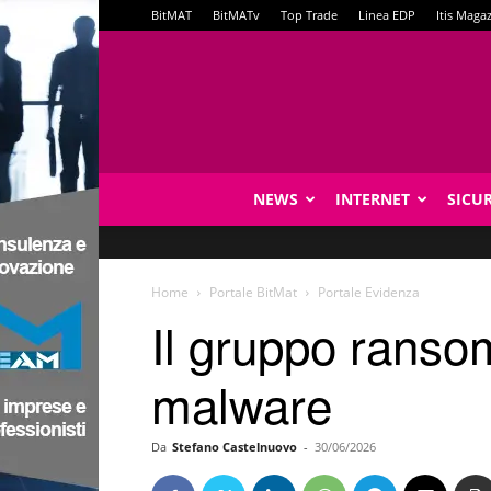
BitMAT
BitMATv
Top Trade
Linea EDP
Itis Maga
NEWS
INTERNET
SICU
Home
Portale BitMat
Portale Evidenza
Il gruppo rans
malware
Da
Stefano Castelnuovo
-
30/06/2026