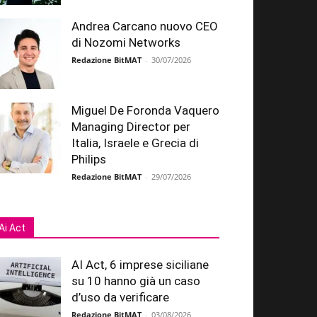
Andrea Carcano nuovo CEO
di Nozomi Networks
Redazione BitMAT
-
30/07/2026
Miguel De Foronda Vaquero
Managing Director per
Italia, Israele e Grecia di
Philips
Redazione BitMAT
-
29/07/2026
Ai Act
AI Act, 6 imprese siciliane
su 10 hanno già un caso
d’uso da verificare
Redazione BitMAT
-
03/08/2026