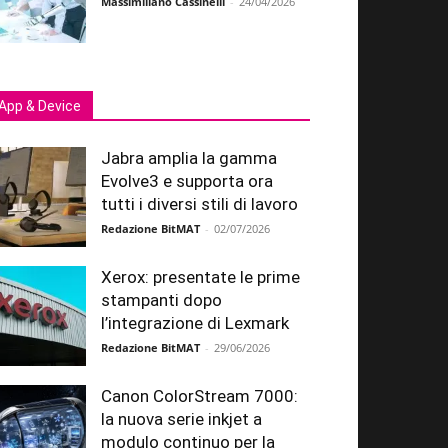
Massimiliano Cassinelli
-
24/04/2026
App & Device
Jabra amplia la gamma
Evolve3 e supporta ora
tutti i diversi stili di lavoro
Redazione BitMAT
-
02/07/2026
Xerox: presentate le prime
stampanti dopo
l’integrazione di Lexmark
Redazione BitMAT
-
29/06/2026
Canon ColorStream 7000:
la nuova serie inkjet a
modulo continuo per la