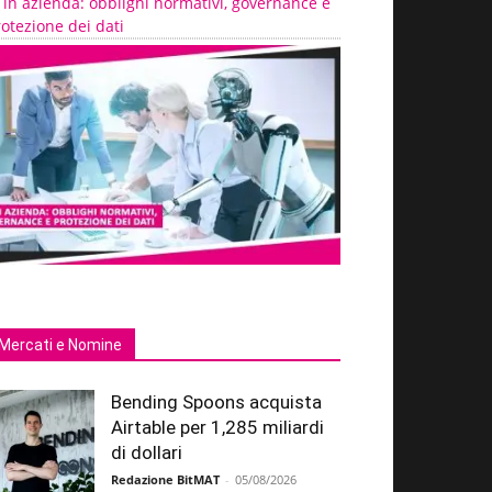
 in azienda: obblighi normativi, governance e
otezione dei dati
Mercati e Nomine
Bending Spoons acquista
Airtable per 1,285 miliardi
di dollari
Redazione BitMAT
-
05/08/2026