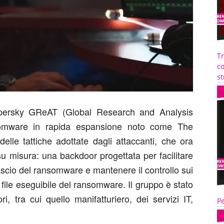
T
co
st
ersky GReAT (Global Research and Analysis
somware in rapida espansione noto come The
elle tattiche adottate dagli attaccanti, che ora
su misura: una backdoor progettata per facilitare
lascio del ransomware e mantenere il controllo sui
file eseguibile del ransomware. Il gruppo è stato
ori, tra cui quello manifatturiero, dei servizi IT,
Pe