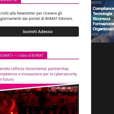
Newsletter
criviti alla Newsletter per ricevere gli
giornamenti dai portali di BitMAT Edizioni.
BitMATv – I video di BitMAT
endAI rafforza l’ecosistema: partnership,
ompetenze e innovazione per la cybersecurity
l futuro