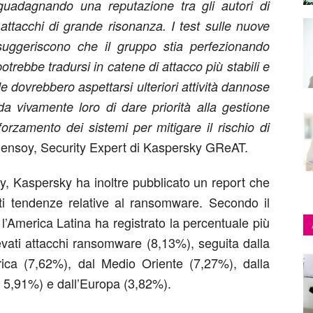
uadagnando una reputazione tra gli autori di
o attacchi di grande risonanza. I test sulle nuove
suggeriscono che il gruppo stia perfezionando
potrebbe tradursi in catene di attacco più stabili e
e dovrebbero aspettarsi ulteriori attività dannose
 vivamente loro di dare priorità alla gestione
fforzamento dei sistemi per mitigare il rischio di
Sensoy,
S
ecurity
E
xpert
di
Kaspersky GReAT
.
y, Kaspersky ha inoltre pubblicato un
report
che
ti tendenze relative al ransomware. Secondo il
’America Latina ha registrato la percentuale più
levati attacchi ransomware (8,13%), seguita dalla
frica (7,62%), dal Medio Oriente (7,27%), dalla
, 5,91%) e dall’Europa (3,82%).