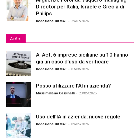
Director per Italia, Israele e Grecia di
Philips
Redazione BitMAT
-
29/07/2026
Ai Act
AI Act, 6 imprese siciliane su 10 hanno
già un caso d’uso da verificare
Redazione BitMAT
-
03/08/2026
Posso utilizzare l’AI in azienda?
Massimiliano Cassinelli
-
23/05/2026
Uso dell’IA in azienda: nuove regole
Redazione BitMAT
-
09/05/2026