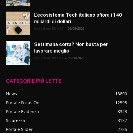
L’ecosistema Tech italiano sfiora i 140
miliardi di dollari
Redazione BitMAT
-
06/08/2026
Settimana corta? Non basta per
lavorare meglio
Redazione BitMAT
-
06/08/2026
CATEGORIE PIÙ LETTE
News
13800
Portale Focus On
12595
Portale Evidenza
8323
Sicurezza
3137
Portale Slider
2785