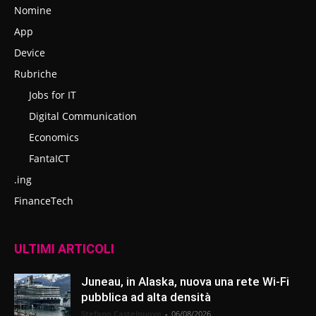
Nomine
App
Device
Rubriche
Jobs for IT
Digital Communication
Economics
FantaICT
.ing
FinanceTech
ULTIMI ARTICOLI
Juneau, in Alaska, nuova una rete Wi-Fi
pubblica ad alta densità
Stefano Castelnuovo
-
06/08/2026