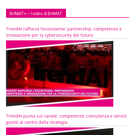
BitMATv – I video di BitMAT
TrendAI rafforza l’ecosistema: partnership, competenze e
innovazione per la cybersecurity del futuro
TrendAI punta sul canale: competenze, consulenza e servizi
gestiti al centro della strategia