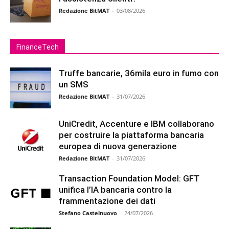
Redazione BitMAT
-
03/08/2026
FinanceTech
Truffe bancarie, 36mila euro in fumo con
un SMS
Redazione BitMAT
-
31/07/2026
UniCredit, Accenture e IBM collaborano
per costruire la piattaforma bancaria
europea di nuova generazione
Redazione BitMAT
-
31/07/2026
Transaction Foundation Model: GFT
unifica l’IA bancaria contro la
frammentazione dei dati
Stefano Castelnuovo
-
24/07/2026