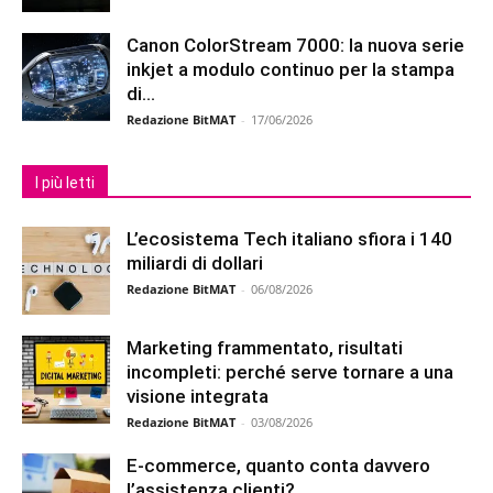
Canon ColorStream 7000: la nuova serie
inkjet a modulo continuo per la stampa
di...
Redazione BitMAT
-
17/06/2026
I più letti
L’ecosistema Tech italiano sfiora i 140
miliardi di dollari
Redazione BitMAT
-
06/08/2026
Marketing frammentato, risultati
incompleti: perché serve tornare a una
visione integrata
Redazione BitMAT
-
03/08/2026
E-commerce, quanto conta davvero
l’assistenza clienti?