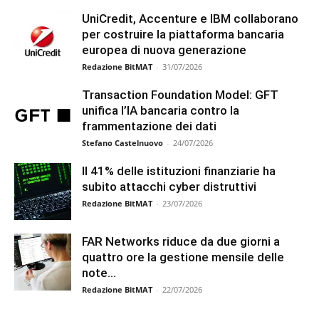
UniCredit, Accenture e IBM collaborano
per costruire la piattaforma bancaria
europea di nuova generazione
Redazione BitMAT
-
31/07/2026
Transaction Foundation Model: GFT
unifica l’IA bancaria contro la
frammentazione dei dati
Stefano Castelnuovo
-
24/07/2026
Il 41% delle istituzioni finanziarie ha
subito attacchi cyber distruttivi
Redazione BitMAT
-
23/07/2026
FAR Networks riduce da due giorni a
quattro ore la gestione mensile delle
note...
Redazione BitMAT
-
22/07/2026