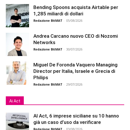
Bending Spoons acquista Airtable per
1,285 miliardi di dollari
Redazione BitMAT
-
05/08/2026
Andrea Carcano nuovo CEO di Nozomi
Networks
Redazione BitMAT
-
30/07/2026
Miguel De Foronda Vaquero Managing
Director per Italia, Israele e Grecia di
Philips
Redazione BitMAT
-
29/07/2026
Ai Act
AI Act, 6 imprese siciliane su 10 hanno
già un caso d’uso da verificare
Redazione BitMAT
-
03/08/2026