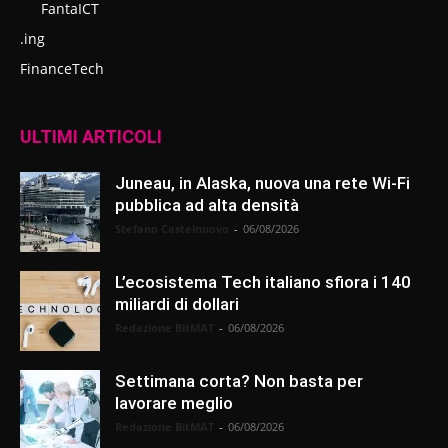
FantaICT
.ing
FinanceTech
ULTIMI ARTICOLI
Juneau, in Alaska, nuova una rete Wi-Fi
pubblica ad alta densità
Stefano Castelnuovo
-
06/08/2026
L’ecosistema Tech italiano sfiora i 140
miliardi di dollari
Redazione BitMAT
-
06/08/2026
Settimana corta? Non basta per
lavorare meglio
Redazione BitMAT
-
06/08/2026