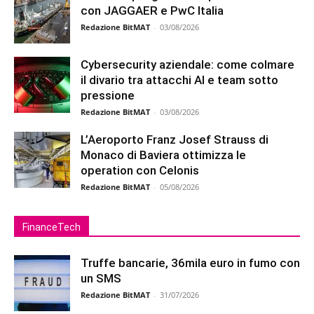
con JAGGAER e PwC Italia
Redazione BitMAT
-
03/08/2026
Cybersecurity aziendale: come colmare
il divario tra attacchi AI e team sotto
pressione
Redazione BitMAT
-
03/08/2026
L’Aeroporto Franz Josef Strauss di
Monaco di Baviera ottimizza le
operation con Celonis
Redazione BitMAT
-
05/08/2026
FinanceTech
Truffe bancarie, 36mila euro in fumo con
un SMS
Redazione BitMAT
-
31/07/2026