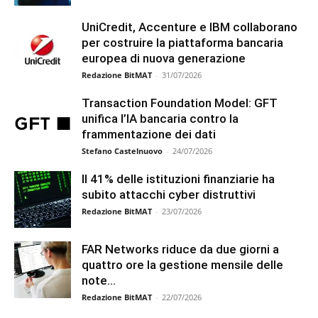
UniCredit, Accenture e IBM collaborano
per costruire la piattaforma bancaria
europea di nuova generazione
Redazione BitMAT
-
31/07/2026
Transaction Foundation Model: GFT
unifica l’IA bancaria contro la
frammentazione dei dati
Stefano Castelnuovo
-
24/07/2026
Il 41% delle istituzioni finanziarie ha
subito attacchi cyber distruttivi
Redazione BitMAT
-
23/07/2026
FAR Networks riduce da due giorni a
quattro ore la gestione mensile delle
note...
Redazione BitMAT
-
22/07/2026