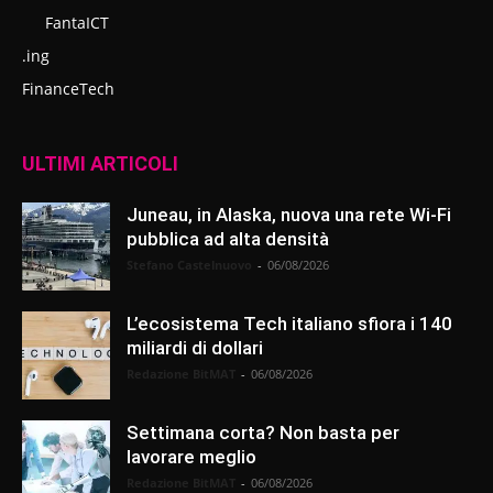
FantaICT
.ing
FinanceTech
ULTIMI ARTICOLI
Juneau, in Alaska, nuova una rete Wi-Fi
pubblica ad alta densità
Stefano Castelnuovo
-
06/08/2026
L’ecosistema Tech italiano sfiora i 140
miliardi di dollari
Redazione BitMAT
-
06/08/2026
Settimana corta? Non basta per
lavorare meglio
Redazione BitMAT
-
06/08/2026