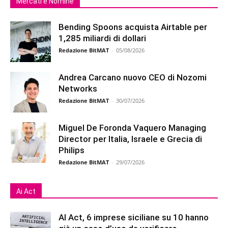
Mercati e Nomine
Bending Spoons acquista Airtable per
1,285 miliardi di dollari
Redazione BitMAT
-
05/08/2026
Andrea Carcano nuovo CEO di Nozomi
Networks
Redazione BitMAT
-
30/07/2026
Miguel De Foronda Vaquero Managing
Director per Italia, Israele e Grecia di
Philips
Redazione BitMAT
-
29/07/2026
Ai Act
AI Act, 6 imprese siciliane su 10 hanno