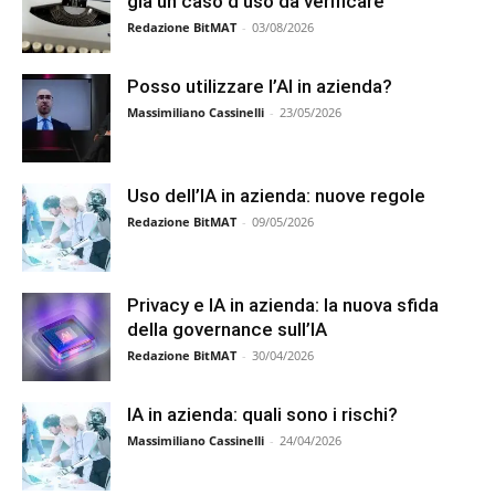
già un caso d’uso da verificare
Redazione BitMAT
-
03/08/2026
Posso utilizzare l’AI in azienda?
Massimiliano Cassinelli
-
23/05/2026
Uso dell’IA in azienda: nuove regole
Redazione BitMAT
-
09/05/2026
Privacy e IA in azienda: la nuova sfida
della governance sull’IA
Redazione BitMAT
-
30/04/2026
IA in azienda: quali sono i rischi?
Massimiliano Cassinelli
-
24/04/2026