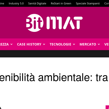
zine
Industry 5.0
Sanità Digitale
ReStart in Green
Speciale Stampanti
Con
REZZA
CASE HISTORY
TECNOLOGIE
MERCATO
VE
BitMat
enibilità ambientale: tra i