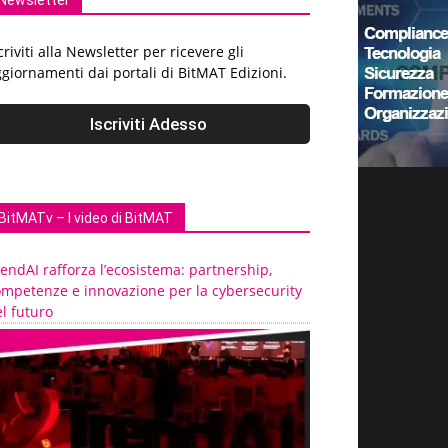
Newsletter
criviti alla Newsletter per ricevere gli
giornamenti dai portali di BitMAT Edizioni.
BitMATv – I video di BitMAT
endAI rafforza l’ecosistema: partnership,
ompetenze e innovazione per la cybersecurity
l futuro