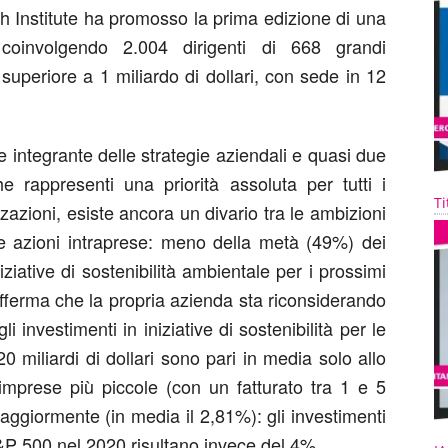
h Institute ha promosso la prima edizione di una
 coinvolgendo 2.004 dirigenti di 668 grandi
superiore a 1 miliardo di dollari, con sede in 12
e integrante delle strategie aziendali e quasi due
he rappresenti una priorità assoluta per tutti i
Ti
zazioni, esiste ancora un divario tra le ambizioni
e azioni intraprese: meno della metà (49%) dei
ziative di sostenibilità ambientale per i prossimi
afferma che la propria azienda sta riconsiderando
li investimenti in iniziative di sostenibilità per le
0 miliardi di dollari sono pari in media solo allo
 imprese più piccole (con un fatturato tra 1 e 5
maggiormente (in media il 2,81%): gli investimenti
&P 500 nel 2020 risultano invece del 4%.