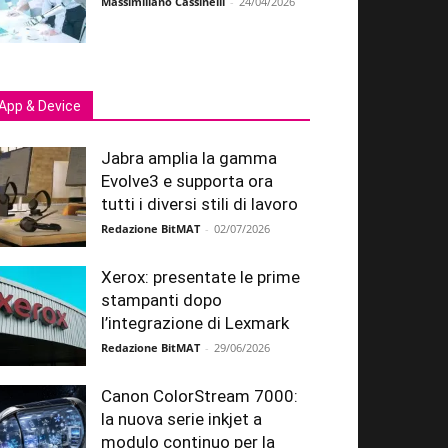
Massimiliano Cassinelli
-
24/04/2026
App & Device
Jabra amplia la gamma
Evolve3 e supporta ora
tutti i diversi stili di lavoro
Redazione BitMAT
-
02/07/2026
Xerox: presentate le prime
stampanti dopo
l’integrazione di Lexmark
Redazione BitMAT
-
29/06/2026
Canon ColorStream 7000:
la nuova serie inkjet a
modulo continuo per la