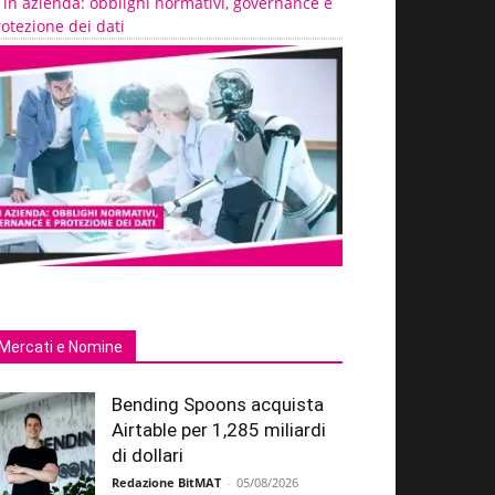
 in azienda: obblighi normativi, governance e
otezione dei dati
Mercati e Nomine
Bending Spoons acquista
Airtable per 1,285 miliardi
di dollari
Redazione BitMAT
-
05/08/2026