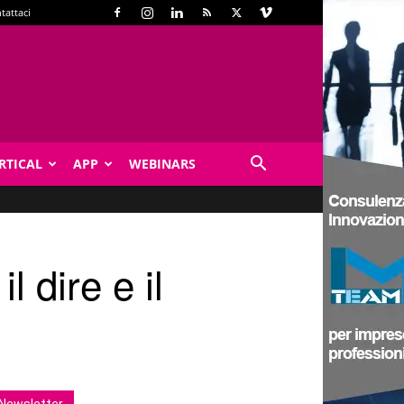
tattaci
RTICAL
APP
WEBINARS
l dire e il