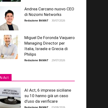
Andrea Carcano nuovo CEO
di Nozomi Networks
Redazione BitMAT
-
30/07/2026
Miguel De Foronda Vaquero
Managing Director per
Italia, Israele e Grecia di
Philips
Redazione BitMAT
-
29/07/2026
Ai Act
AI Act, 6 imprese siciliane
su 10 hanno già un caso
d’uso da verificare
Redazione BitMAT
-
03/08/2026