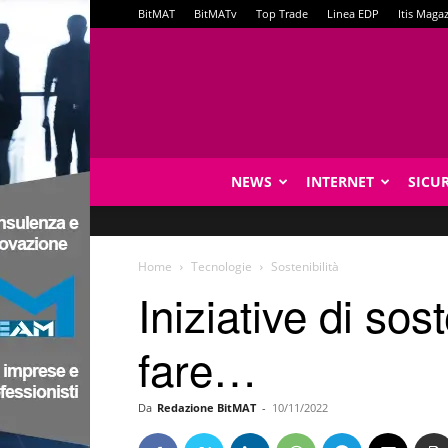
BitMAT
BitMATv
Top Trade
Linea EDP
Itis Maga
NEWS
INTERNET
SICU
Home
Tecnologie
Sostenibilità
Iniziative di sost
fare…
Da
Redazione BitMAT
-
10/11/2022