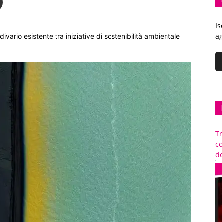
Is
ag
ivario esistente tra iniziative di sostenibilità ambientale
.
Tr
c
de