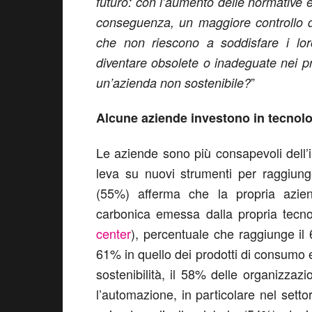
futuro: con l’aumento delle normative e 
conseguenza, un maggiore controllo da
che non riescono a soddisfare i loro 
diventare obsolete o inadeguate nei p
”
un’azienda non sostenibile?
Alcune aziende investono in tecnolog
Le aziende sono più consapevoli dell’
leva su nuovi strumenti per raggiunger
(55%) afferma che la propria azien
carbonica emessa dalla propria tecnol
center
), percentuale che raggiunge il 
61% in quello dei prodotti di consumo e 
sostenibilità, il 58% delle organizzazion
l’automazione, in particolare nel setto