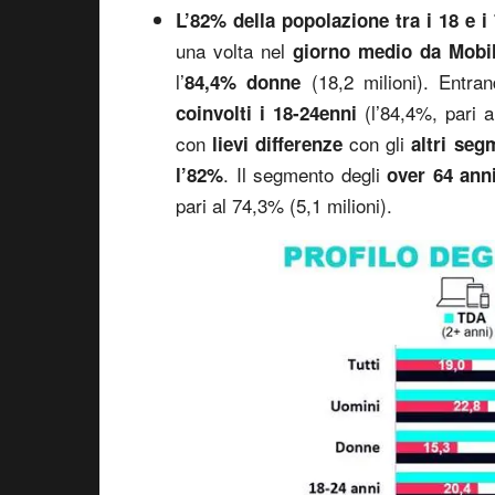
L’82% della popolazione tra i 18 e i
una volta nel
giorno medio
da
Mobi
l’
(18,2 milioni). Entra
84,4% donne
(l’84,4%, pari a
coinvolti i 18-24enni
con
con gli
lievi differenze
altri seg
. Il segmento degli
l’82%
over 64 ann
pari al 74,3% (5,1 milioni).