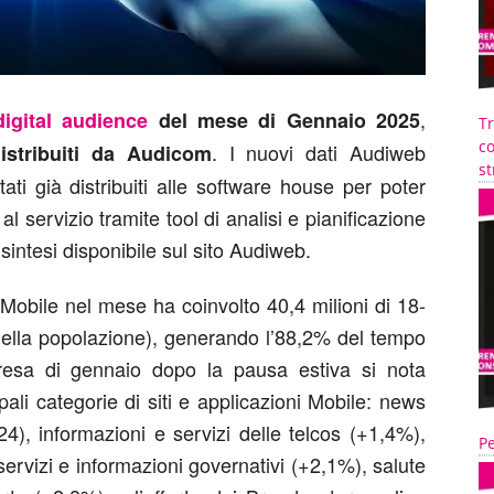
,
digital audience
del mese di Gennaio 2025
T
co
. I nuovi dati Audiweb
istribuiti da Audicom
st
ti già distribuiti alle software house per poter
 al servizio tramite tool di analisi e pianificazione
intesi disponibile sul sito Audiweb.
a Mobile nel mese ha coinvolto 40,4 milioni di 18-
della popolazione), generando l’88,2% del tempo
presa di gennaio dopo la pausa estiva si nota
pali categorie di siti e applicazioni Mobile: news
4), informazioni e servizi delle telcos (+1,4%),
Pe
ervizi e informazioni governativi (+2,1%), salute