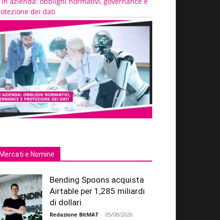
 in azienda: obblighi normativi, governance e
otezione dei dati
Mercati e Nomine
Bending Spoons acquista
Airtable per 1,285 miliardi
di dollari
Redazione BitMAT
-
05/08/2026