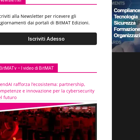
Newsletter
criviti alla Newsletter per ricevere gli
giornamenti dai portali di BitMAT Edizioni.
BitMATv – I video di BitMAT
endAI rafforza l’ecosistema: partnership,
ompetenze e innovazione per la cybersecurity
l futuro