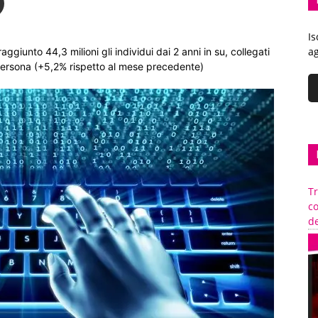
Is
ag
giunto 44,3 milioni gli individui dai 2 anni in su, collegati
ersona (+5,2% rispetto al mese precedente)
Tr
c
de