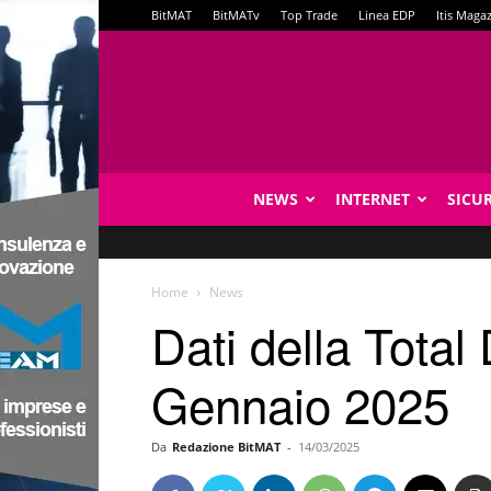
BitMAT
BitMATv
Top Trade
Linea EDP
Itis Maga
NEWS
INTERNET
SICU
Home
News
Dati della Total
Gennaio 2025
Da
Redazione BitMAT
-
14/03/2025