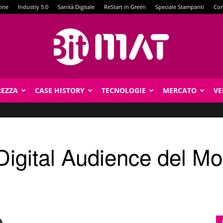
zine
Industry 5.0
Sanità Digitale
ReStart in Green
Speciale Stampanti
Con
REZZA
CASE HISTORY
TECNOLOGIE
MERCATO
VE
BitMat
 Digital Audience del Mo