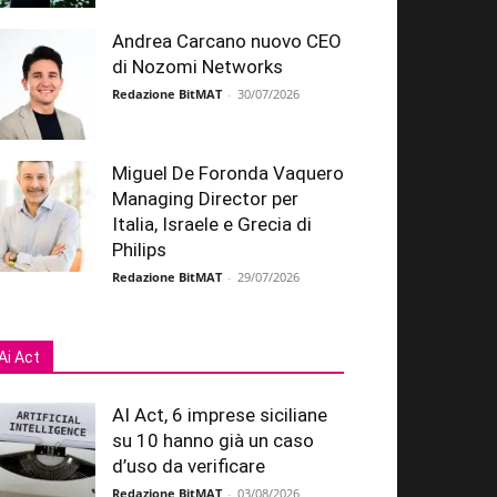
Andrea Carcano nuovo CEO
di Nozomi Networks
Redazione BitMAT
-
30/07/2026
Miguel De Foronda Vaquero
Managing Director per
Italia, Israele e Grecia di
Philips
Redazione BitMAT
-
29/07/2026
Ai Act
AI Act, 6 imprese siciliane
su 10 hanno già un caso
d’uso da verificare
Redazione BitMAT
-
03/08/2026