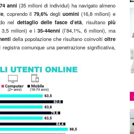
(35 milioni di individui) ha navigato almeno
 74 anni
, coprendo il
degli
(16,8 milioni) e
le
79,6%
uomini
ndo nel
, risultano
dettaglio delle fasce d’età
più
 3,5 milioni) e i
(l’84,1%, 6 milioni), ma
35-44enni
della popolazione che risultano coinvolti
menti
oltre
registra comunque una penetrazione significativa,
i