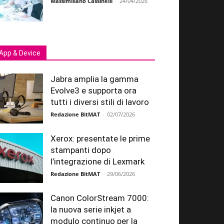
Massimiliano Cassinelli
-
24/04/2026
App & Device
Jabra amplia la gamma
Evolve3 e supporta ora
tutti i diversi stili di lavoro
Redazione BitMAT
-
02/07/2026
Xerox: presentate le prime
stampanti dopo
l’integrazione di Lexmark
Redazione BitMAT
-
29/06/2026
Canon ColorStream 7000:
la nuova serie inkjet a
modulo continuo per la