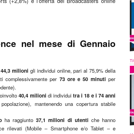
s (+2,8%) e l’offerta dei Broadcasters online
ience nel mese di Gennaio
Ti
i
gli individui online, pari al 75,9% della
44,3 milioni
gati complessivamente per
per
73 ore e 50 minuti
dente).
oinvolto
di individui
40,4 milioni
tra i 18 e i 74 anni
 popolazione), mantenendo una copertura stabile
ha raggiunto
che hanno
o
37,1 milioni di utenti
ce rilevati (Mobile – Smartphone e/o Tablet – e