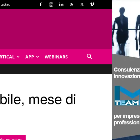
tattaci
RTICAL
APP
WEBINARS
bile, mese di