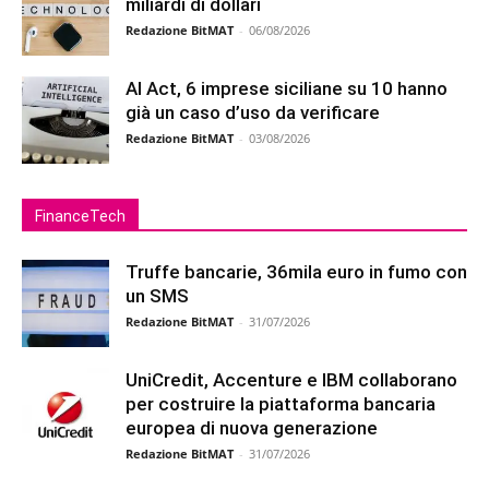
miliardi di dollari
Redazione BitMAT
-
06/08/2026
AI Act, 6 imprese siciliane su 10 hanno
già un caso d’uso da verificare
Redazione BitMAT
-
03/08/2026
FinanceTech
Truffe bancarie, 36mila euro in fumo con
un SMS
Redazione BitMAT
-
31/07/2026
UniCredit, Accenture e IBM collaborano
per costruire la piattaforma bancaria
europea di nuova generazione
Redazione BitMAT
-
31/07/2026