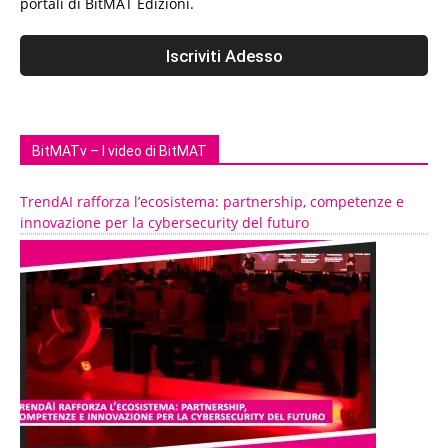
portali di BitMAT Edizioni.
BitMATv – I video di BitMAT
TrendAI rafforza l’ecosistema: partnership, competenze e
innovazione per la cybersecurity del futuro