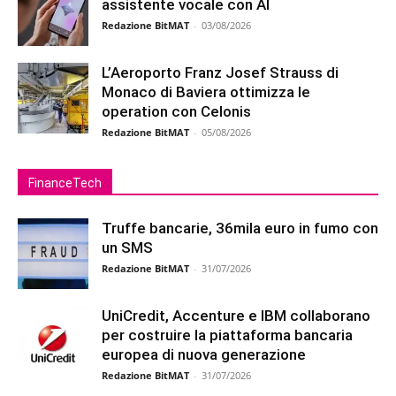
assistente vocale con AI
Redazione BitMAT
-
03/08/2026
L’Aeroporto Franz Josef Strauss di
Monaco di Baviera ottimizza le
operation con Celonis
Redazione BitMAT
-
05/08/2026
FinanceTech
Truffe bancarie, 36mila euro in fumo con
un SMS
Redazione BitMAT
-
31/07/2026
UniCredit, Accenture e IBM collaborano
per costruire la piattaforma bancaria
europea di nuova generazione
Redazione BitMAT
-
31/07/2026