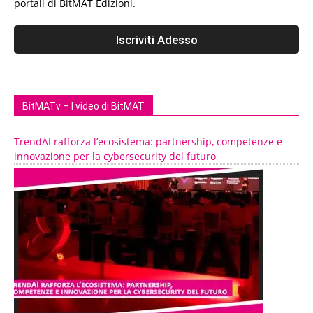
portali di BitMAT Edizioni.
BitMATv – I video di BitMAT
TrendAI rafforza l’ecosistema: partnership, competenze e
innovazione per la cybersecurity del futuro