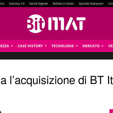
zine
Industry 5.0
Sanità Digitale
ReStart in Green
Speciale Stampanti
Con
REZZA
CASE HISTORY
TECNOLOGIE
MERCATO
VE
BitMat
zza l’acquisizione di BT 