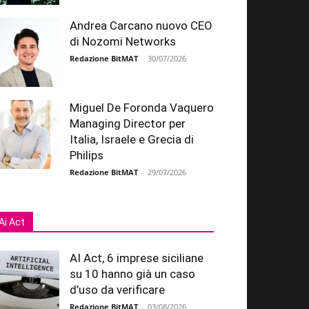
Andrea Carcano nuovo CEO
di Nozomi Networks
Redazione BitMAT
-
30/07/2026
Miguel De Foronda Vaquero
Managing Director per
Italia, Israele e Grecia di
Philips
Redazione BitMAT
-
29/07/2026
Ai Act
AI Act, 6 imprese siciliane
su 10 hanno già un caso
d’uso da verificare
Redazione BitMAT
-
03/08/2026