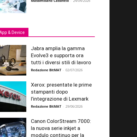
Massimiliano Cassinelli
-
24/04/2026
App & Device
Jabra amplia la gamma
Evolve3 e supporta ora
tutti i diversi stili di lavoro
Redazione BitMAT
-
02/07/2026
Xerox: presentate le prime
stampanti dopo
l’integrazione di Lexmark
Redazione BitMAT
-
29/06/2026
Canon ColorStream 7000:
la nuova serie inkjet a
modulo continuo per la