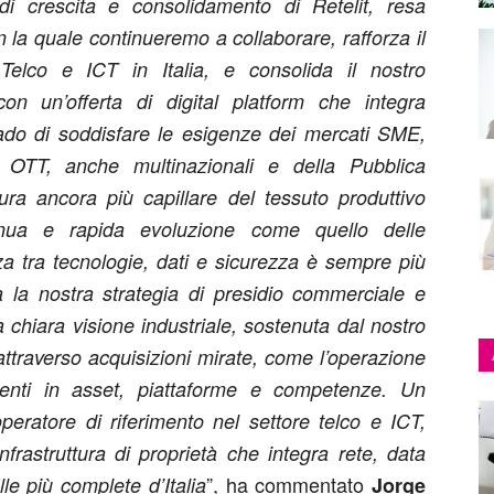
i crescita e consolidamento di Retelit, resa
n la quale continueremo a collaborare, rafforza il
Telco e ICT in Italia, e consolida il nostro
n un’offerta di digital platform che integra
 grado di soddisfare le esigenze dei mercati SME,
, OTT, anche multinazionali e della Pubblica
ra ancora più capillare del tessuto produttivo
inua e rapida evoluzione come quello delle
a tra tecnologie, dati e sicurezza è sempre più
 la nostra strategia di presidio commerciale e
 chiara visione industriale, sostenuta dal nostro
attraverso acquisizioni mirate, come l’operazione
menti in asset, piattaforme e competenze. Un
eratore di riferimento nel settore telco e ICT,
nfrastruttura di proprietà che integra rete, data
”, ha commentato
le più complete d’Italia
Jorge