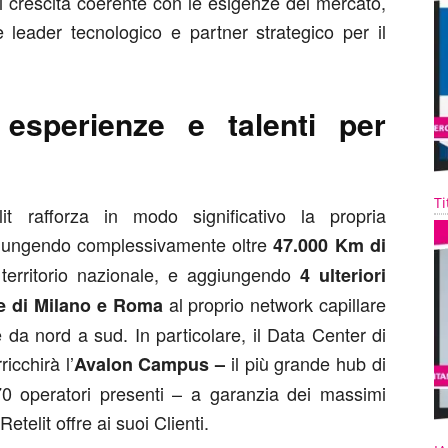
 crescita coerente con le esigenze del mercato,
 leader tecnologico e partner strategico per il
esperienze e talenti per
Ti
t rafforza in modo significativo la propria
raggiungendo complessivamente oltre
47.000 Km di
territorio nazionale, e aggiungendo
4 ulteriori
al proprio network capillare
ne di Milano e Roma
 da nord a sud. In particolare, il Data Center di
icchirà l’
il più grande hub di
Avalon Campus –
170 operatori presenti – a garanzia dei massimi
etelit offre ai suoi Clienti.