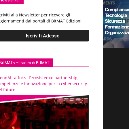
Newsletter
criviti alla Newsletter per ricevere gli
giornamenti dai portali di BitMAT Edizioni.
BitMATv – I video di BitMAT
endAI rafforza l’ecosistema: partnership,
ompetenze e innovazione per la cybersecurity
l futuro