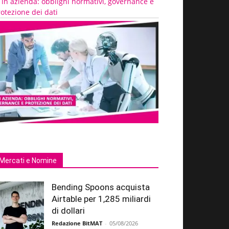
 in azienda: obblighi normativi, governance e
otezione dei dati
Mercati e Nomine
Bending Spoons acquista
Airtable per 1,285 miliardi
di dollari
Redazione BitMAT
-
05/08/2026