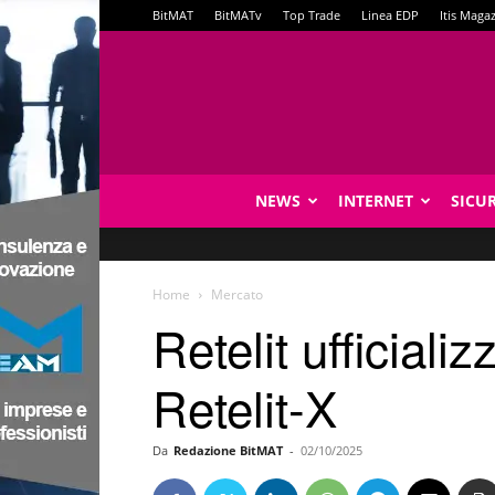
BitMAT
BitMATv
Top Trade
Linea EDP
Itis Maga
NEWS
INTERNET
SICU
Home
Mercato
Retelit ufficiali
Retelit-X
Da
Redazione BitMAT
-
02/10/2025