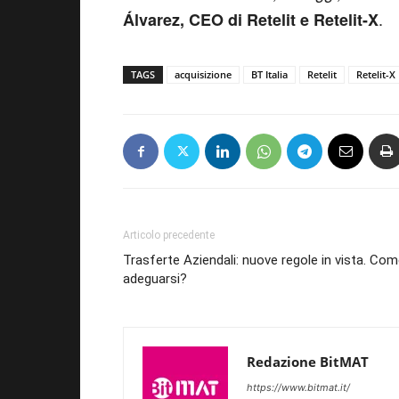
.
Álvarez, CEO di Retelit e Retelit-X
TAGS
acquisizione
BT Italia
Retelit
Retelit-X
Articolo precedente
Trasferte Aziendali: nuove regole in vista. Co
adeguarsi?
Redazione BitMAT
https://www.bitmat.it/