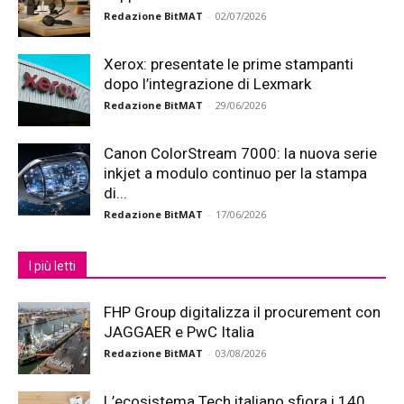
Redazione BitMAT
-
02/07/2026
Xerox: presentate le prime stampanti
dopo l’integrazione di Lexmark
Redazione BitMAT
-
29/06/2026
Canon ColorStream 7000: la nuova serie
inkjet a modulo continuo per la stampa
di...
Redazione BitMAT
-
17/06/2026
I più letti
FHP Group digitalizza il procurement con
JAGGAER e PwC Italia
Redazione BitMAT
-
03/08/2026
L’ecosistema Tech italiano sfiora i 140