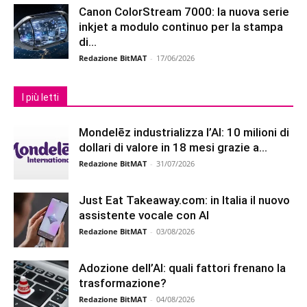
Canon ColorStream 7000: la nuova serie
inkjet a modulo continuo per la stampa
di...
Redazione BitMAT
-
17/06/2026
I più letti
Mondelēz industrializza l’AI: 10 milioni di
dollari di valore in 18 mesi grazie a...
Redazione BitMAT
-
31/07/2026
Just Eat Takeaway.com: in Italia il nuovo
assistente vocale con AI
Redazione BitMAT
-
03/08/2026
Adozione dell’AI: quali fattori frenano la
trasformazione?
Redazione BitMAT
-
04/08/2026