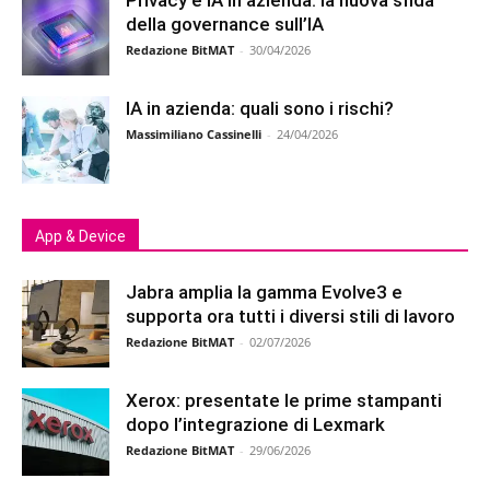
Privacy e IA in azienda: la nuova sfida
della governance sull’IA
Redazione BitMAT
-
30/04/2026
IA in azienda: quali sono i rischi?
Massimiliano Cassinelli
-
24/04/2026
App & Device
Jabra amplia la gamma Evolve3 e
supporta ora tutti i diversi stili di lavoro
Redazione BitMAT
-
02/07/2026
Xerox: presentate le prime stampanti
dopo l’integrazione di Lexmark
Redazione BitMAT
-
29/06/2026