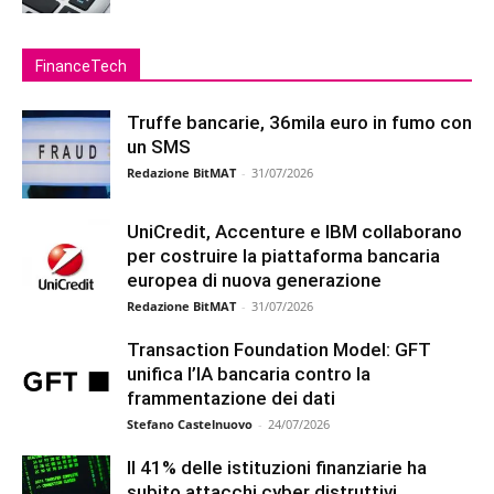
FinanceTech
Truffe bancarie, 36mila euro in fumo con
un SMS
Redazione BitMAT
-
31/07/2026
UniCredit, Accenture e IBM collaborano
per costruire la piattaforma bancaria
europea di nuova generazione
Redazione BitMAT
-
31/07/2026
Transaction Foundation Model: GFT
unifica l’IA bancaria contro la
frammentazione dei dati
Stefano Castelnuovo
-
24/07/2026
Il 41% delle istituzioni finanziarie ha
subito attacchi cyber distruttivi