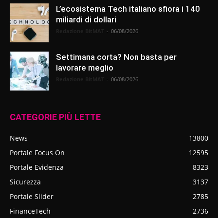
L’ecosistema Tech italiano sfiora i 140
miliardi di dollari
Redazione BitMAT
-
06/08/2026
Settimana corta? Non basta per
lavorare meglio
Redazione BitMAT
-
06/08/2026
CATEGORIE PIÙ LETTE
News
13800
Portale Focus On
12595
Portale Evidenza
8323
Sicurezza
3137
Portale Slider
2785
FinanceTech
2736