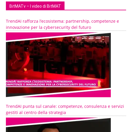
BitMATv – I video di BitMAT
TrendAI rafforza l’ecosistema: partnership, competenze e
innovazione per la cybersecurity del futuro
TrendAI punta sul canale: competenze, consulenza e servizi
gestiti al centro della strategia