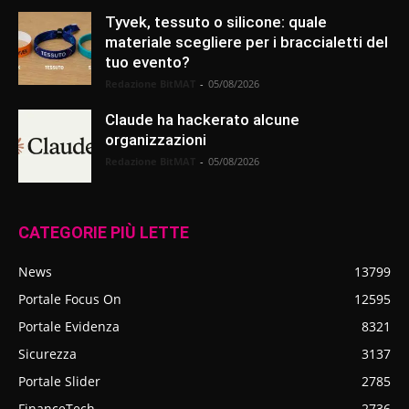
Tyvek, tessuto o silicone: quale
materiale scegliere per i braccialetti del
tuo evento?
Redazione BitMAT
-
05/08/2026
Claude ha hackerato alcune
organizzazioni
Redazione BitMAT
-
05/08/2026
CATEGORIE PIÙ LETTE
News
13799
Portale Focus On
12595
Portale Evidenza
8321
Sicurezza
3137
Portale Slider
2785
FinanceTech
2736