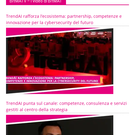
BitMATv – I video di BitMAT
TrendAI rafforza l’ecosistema: partnership, competenze e
innovazione per la cybersecurity del futuro
TrendAI punta sul canale: competenze, consulenza e servizi
gestiti al centro della strategia