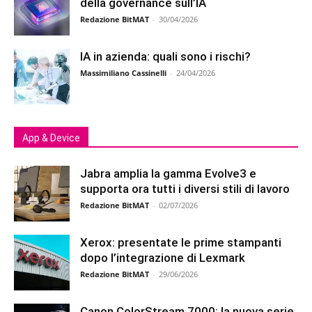
della governance sull’IA
Redazione BitMAT
-
30/04/2026
IA in azienda: quali sono i rischi?
Massimiliano Cassinelli
-
24/04/2026
App & Device
Jabra amplia la gamma Evolve3 e
supporta ora tutti i diversi stili di lavoro
Redazione BitMAT
-
02/07/2026
Xerox: presentate le prime stampanti
dopo l’integrazione di Lexmark
Redazione BitMAT
-
29/06/2026
Canon ColorStream 7000: la nuova serie