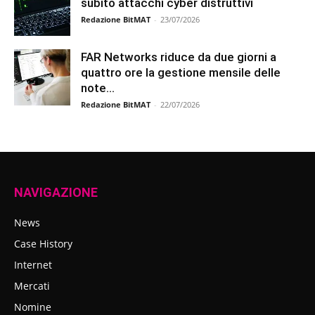
subito attacchi cyber distruttivi
Redazione BitMAT
-
23/07/2026
FAR Networks riduce da due giorni a
quattro ore la gestione mensile delle
note...
Redazione BitMAT
-
22/07/2026
NAVIGAZIONE
News
Case History
Internet
Mercati
Nomine