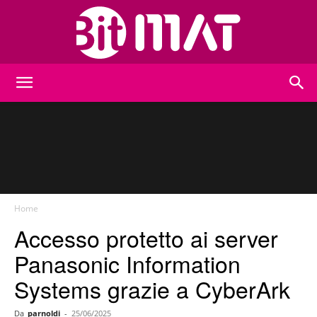
BitMat
Home
Accesso protetto ai server
Panasonic Information
Systems grazie a CyberArk
Da
parnoldi
-
25/06/2025