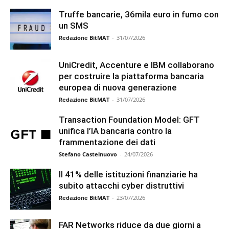
Truffe bancarie, 36mila euro in fumo con
un SMS
Redazione BitMAT
-
31/07/2026
UniCredit, Accenture e IBM collaborano
per costruire la piattaforma bancaria
europea di nuova generazione
Redazione BitMAT
-
31/07/2026
Transaction Foundation Model: GFT
unifica l’IA bancaria contro la
frammentazione dei dati
Stefano Castelnuovo
-
24/07/2026
Il 41% delle istituzioni finanziarie ha
subito attacchi cyber distruttivi
Redazione BitMAT
-
23/07/2026
FAR Networks riduce da due giorni a