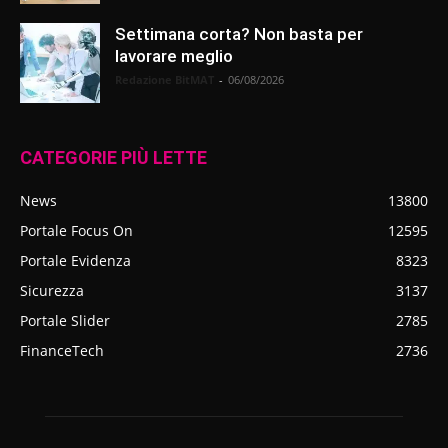
Settimana corta? Non basta per
lavorare meglio
Redazione BitMAT
-
06/08/2026
CATEGORIE PIÙ LETTE
News
13800
Portale Focus On
12595
Portale Evidenza
8323
Sicurezza
3137
Portale Slider
2785
FinanceTech
2736