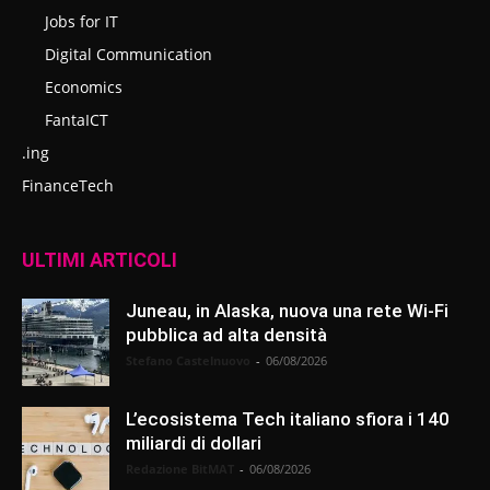
Jobs for IT
Digital Communication
Economics
FantaICT
.ing
FinanceTech
ULTIMI ARTICOLI
Juneau, in Alaska, nuova una rete Wi-Fi
pubblica ad alta densità
Stefano Castelnuovo
-
06/08/2026
L’ecosistema Tech italiano sfiora i 140
miliardi di dollari
Redazione BitMAT
-
06/08/2026