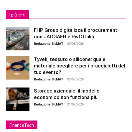
I più letti
FHP Group digitalizza il procurement
con JAGGAER e PwC Italia
Redazione BitMAT
-
03/08/2026
Tyvek, tessuto o silicone: quale
materiale scegliere per i braccialetti del
tuo evento?
Redazione BitMAT
-
05/08/2026
Storage aziendale: il modello
economico non funziona più
Redazione BitMAT
-
31/07/2026
FinanceTech