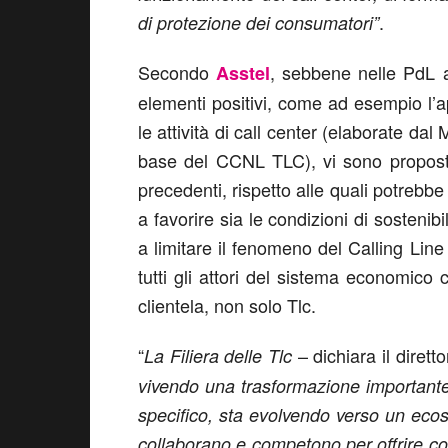
.
di protezione dei consumatori”
Secondo
, sebbene nelle PdL a
Asstel
elementi positivi, come ad esempio l’ap
le attività di call center (elaborate dal
base del CCNL TLC), vi sono propost
precedenti, rispetto alle quali potrebbe e
a favorire sia le condizioni di sosteni
a limitare il fenomeno del Calling Line
tutti gli attori del sistema economico c
clientela, non solo Tlc.
“
– dichiara il dirett
La Filiera delle Tlc
vivendo una trasformazione importante: 
specifico, sta evolvendo verso un ecosis
collaborano e competono per offrire conn