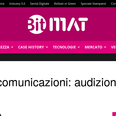
zine
Industry 5.0
Sanità Digitale
ReStart in Green
Speciale Stampanti
Con
REZZA
CASE HISTORY
TECNOLOGIE
MERCATO
VE
BitMat
comunicazioni: audizio