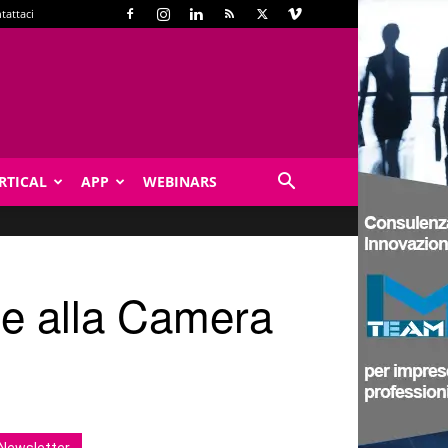
tattaci
RTICAL
APP
WEBINARS
ne alla Camera