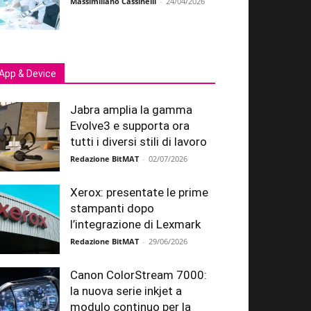
Massimiliano Cassinelli
-
24/04/2026
App & Device
Jabra amplia la gamma
Evolve3 e supporta ora
tutti i diversi stili di lavoro
Redazione BitMAT
-
02/07/2026
Xerox: presentate le prime
stampanti dopo
l’integrazione di Lexmark
Redazione BitMAT
-
29/06/2026
Canon ColorStream 7000:
la nuova serie inkjet a
modulo continuo per la