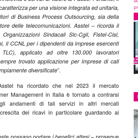
IA
aratterizza per una visione integrata ed unitaria,
pr
itori di Business Process Outsourcing, sia della
ore delle telecomunicazioni. Asstel – ricorda il
Organizzazioni Sindacali Slc-Cgil, Fistel-Cisl,
i, il CCNL per i dipendenti da imprese esercenti
 TLC), applicato ad oltre 130.000 lavoratori
sempre trovato applicazione per imprese di call
”.
mpiamente diversificate
i Asstel ha ricordato che nel 2023 il mercato
mer Management in Italia è tornato a contrarsi
li andamenti di tali servizi in altri mercati
crescita dei ricavi in particolare guardando ai
– prosegue
oste possano portare i benefici attesi