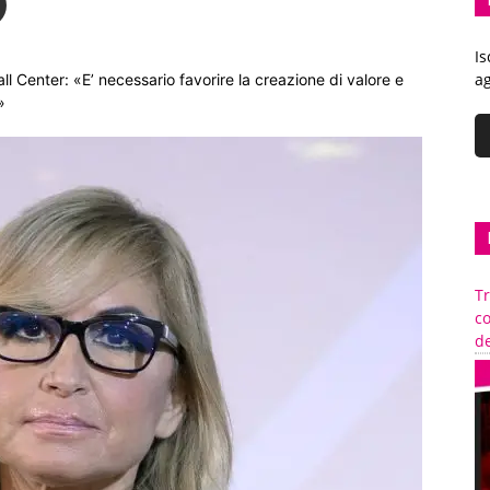
Is
ag
all Center: «E’ necessario favorire la creazione di valore e
»
Tr
c
de