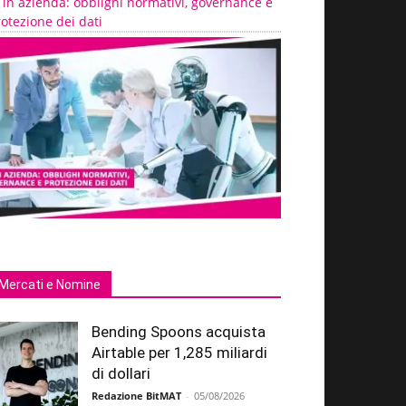
 in azienda: obblighi normativi, governance e
otezione dei dati
Mercati e Nomine
Bending Spoons acquista
Airtable per 1,285 miliardi
di dollari
Redazione BitMAT
-
05/08/2026