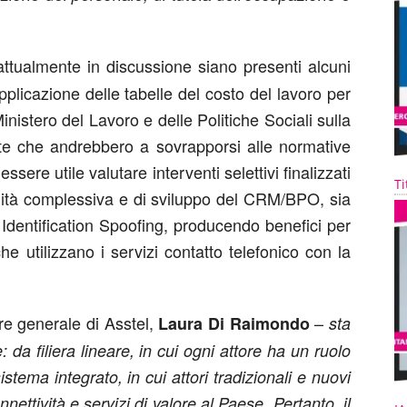
ttualmente in discussione siano presenti alcuni
plicazione delle tabelle del costo del lavoro per
 Ministero del Lavoro e delle Politiche Sociali sulla
e che andrebbero a sovrapporsi alle normative
ssere utile valutare interventi selettivi finalizzati
Ti
bilità complessiva e di sviluppo del CRM/BPO, sia
 Identification Spoofing, producendo benefici per
he utilizzano i servizi contatto telefonico con la
ore generale di Asstel,
–
Laura Di Raimondo
sta
da filiera lineare, in cui ogni attore ha un ruolo
tema integrato, in cui attori tradizionali e nuovi
ettività e servizi di valore al Paese. Pertanto, il