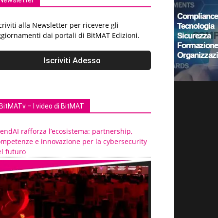
Newsletter
criviti alla Newsletter per ricevere gli
giornamenti dai portali di BitMAT Edizioni.
BitMATv – I video di BitMAT
endAI rafforza l’ecosistema: partnership,
ompetenze e innovazione per la cybersecurity
l futuro