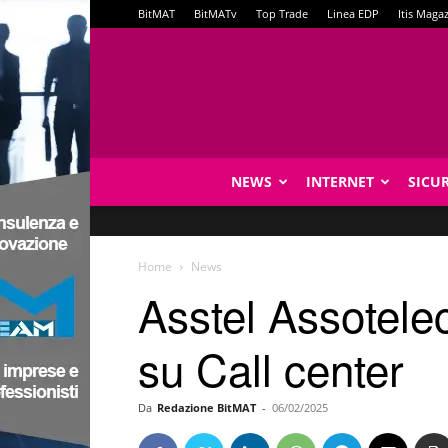
BitMAT
BitMATv
Top Trade
Linea EDP
Itis Maga
NEWS
INTERNET
SICU
Home
News
Asstel Assotele
su Call center
Da
Redazione BitMAT
-
06/02/2025