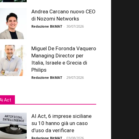
Andrea Carcano nuovo CEO
di Nozomi Networks
Redazione BitMAT
-
30/07/2026
Miguel De Foronda Vaquero
Managing Director per
Italia, Israele e Grecia di
Philips
Redazione BitMAT
-
29/07/2026
Ai Act
AI Act, 6 imprese siciliane
su 10 hanno già un caso
d’uso da verificare
Redazione BitMAT
-
03/08/2026