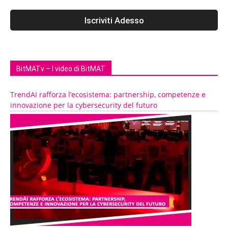
BitMATv – I video di BitMAT
TrendAI rafforza l’ecosistema: partnership, competenze e
innovazione per la cybersecurity del futuro