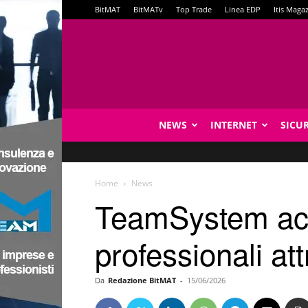
BitMAT
BitMATv
Top Trade
Linea EDP
Itis Maga
NEWS
INTERNET
SICU
Home
News
TeamSystem accel
professionali a
Da
Redazione BitMAT
-
15/06/2026