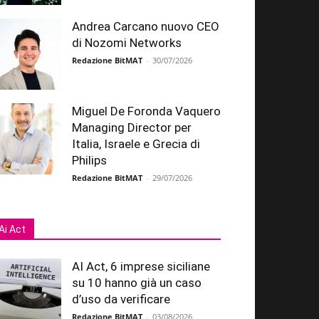
Andrea Carcano nuovo CEO
di Nozomi Networks
Redazione BitMAT
-
30/07/2026
Miguel De Foronda Vaquero
Managing Director per
Italia, Israele e Grecia di
Philips
Redazione BitMAT
-
29/07/2026
Ai Act
AI Act, 6 imprese siciliane
su 10 hanno già un caso
d’uso da verificare
Redazione BitMAT
-
03/08/2026