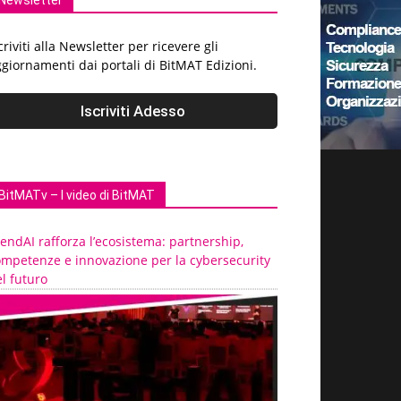
Newsletter
criviti alla Newsletter per ricevere gli
giornamenti dai portali di BitMAT Edizioni.
BitMATv – I video di BitMAT
endAI rafforza l’ecosistema: partnership,
ompetenze e innovazione per la cybersecurity
l futuro