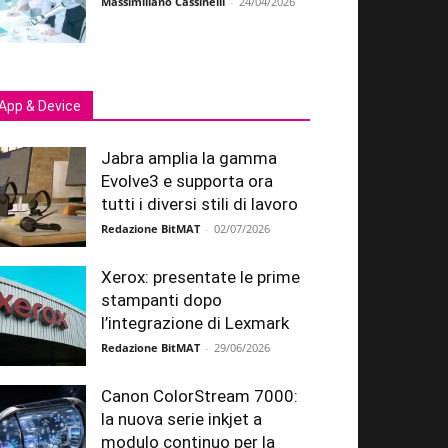
Massimiliano Cassinelli
-
24/04/2026
App & Device
Jabra amplia la gamma
Evolve3 e supporta ora
tutti i diversi stili di lavoro
Redazione BitMAT
-
02/07/2026
Xerox: presentate le prime
stampanti dopo
l’integrazione di Lexmark
Redazione BitMAT
-
29/06/2026
Canon ColorStream 7000:
la nuova serie inkjet a
modulo continuo per la