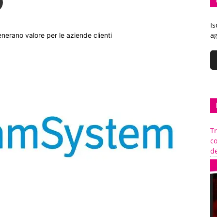
Is
ag
nerano valore per le aziende clienti
Tr
c
de