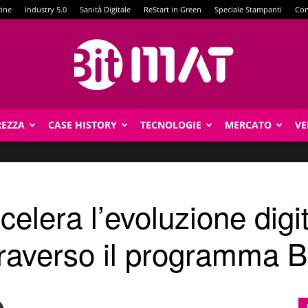
zine
Industry 5.0
Sanità Digitale
ReStart in Green
Speciale Stampanti
Con
REZZA
CASE HISTORY
TECNOLOGIE
MERCATO
VE
BitMat
era l’evoluzione digita
ttraverso il programma 