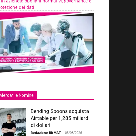
 in azienda: obblighi normativi, governance e
otezione dei dati
Mercati e Nomine
Bending Spoons acquista
Airtable per 1,285 miliardi
di dollari
Redazione BitMAT
-
05/08/2026