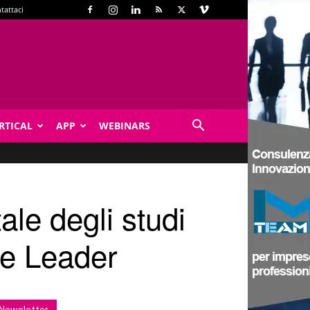
tattaci
RTICAL
APP
WEBINARS
le degli studi
Be Leader