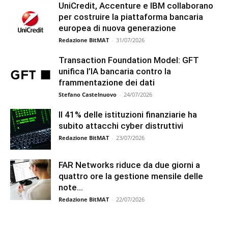
UniCredit, Accenture e IBM collaborano
per costruire la piattaforma bancaria
europea di nuova generazione
Redazione BitMAT
-
31/07/2026
Transaction Foundation Model: GFT
unifica l’IA bancaria contro la
frammentazione dei dati
Stefano Castelnuovo
-
24/07/2026
Il 41% delle istituzioni finanziarie ha
subito attacchi cyber distruttivi
Redazione BitMAT
-
23/07/2026
FAR Networks riduce da due giorni a
quattro ore la gestione mensile delle
note...
Redazione BitMAT
-
22/07/2026