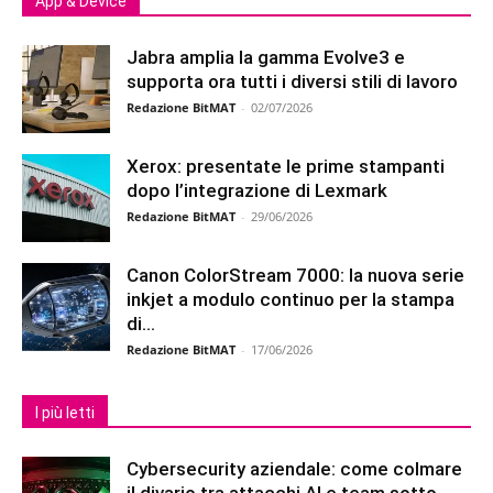
App & Device
Jabra amplia la gamma Evolve3 e
supporta ora tutti i diversi stili di lavoro
Redazione BitMAT
-
02/07/2026
Xerox: presentate le prime stampanti
dopo l’integrazione di Lexmark
Redazione BitMAT
-
29/06/2026
Canon ColorStream 7000: la nuova serie
inkjet a modulo continuo per la stampa
di...
Redazione BitMAT
-
17/06/2026
I più letti
Cybersecurity aziendale: come colmare
il divario tra attacchi AI e team sotto