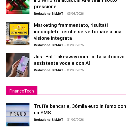
pressione
Redazione BitMAT
-
03/08/2026
Marketing frammentato, risultati
incompleti: perché serve tornare a una
visione integrata
Redazione BitMAT
-
03/08/2026
Just Eat Takeaway.com: in Italia il nuovo
assistente vocale con AI
Redazione BitMAT
-
03/08/2026
FinanceTech
Truffe bancarie, 36mila euro in fumo con
un SMS
Redazione BitMAT
-
31/07/2026