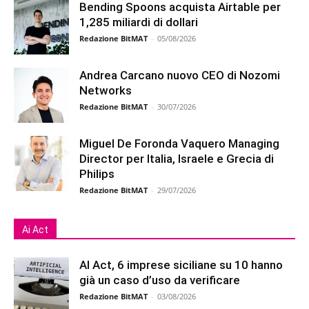
Bending Spoons acquista Airtable per
1,285 miliardi di dollari
Redazione BitMAT
-
05/08/2026
Andrea Carcano nuovo CEO di Nozomi
Networks
Redazione BitMAT
-
30/07/2026
Miguel De Foronda Vaquero Managing
Director per Italia, Israele e Grecia di
Philips
Redazione BitMAT
-
29/07/2026
Ai Act
AI Act, 6 imprese siciliane su 10 hanno
già un caso d’uso da verificare
Redazione BitMAT
-
03/08/2026