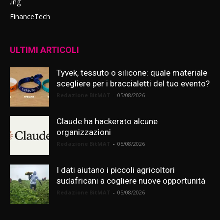
.ing
FinanceTech
ULTIMI ARTICOLI
Tyvek, tessuto o silicone: quale materiale
scegliere per i braccialetti del tuo evento?
Redazione BitMAT
-
05/08/2026
Claude ha hackerato alcune
organizzazioni
Redazione BitMAT
-
05/08/2026
I dati aiutano i piccoli agricoltori
sudafricani a cogliere nuove opportunità
Redazione BitMAT
-
05/08/2026