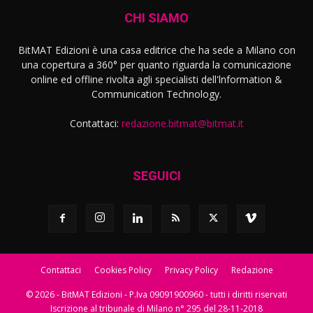
CHI SIAMO
BitMAT Edizioni è una casa editrice che ha sede a Milano con
una copertura a 360° per quanto riguarda la comunicazione
online ed offline rivolta agli specialisti dell'lnformation &
Communication Technology.
Contattaci:
redazione.bitmat@bitmat.it
SEGUICI
Contattaci
Cookies Policy
Privacy Policy
Redazione
© 2026 - BitMAT Edizioni - P.Iva 09091900960 - tutti i diritti riservati
Iscrizione al tribunale di Milano n° 295 del 28-11-2018