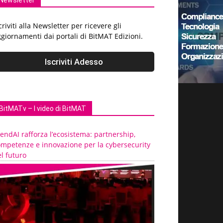
Newsletter
criviti alla Newsletter per ricevere gli
giornamenti dai portali di BitMAT Edizioni.
BitMATv – I video di BitMAT
endAI rafforza l’ecosistema: partnership,
ompetenze e innovazione per la cybersecurity
l futuro