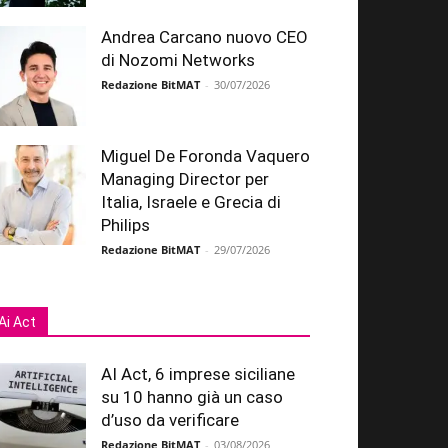
Andrea Carcano nuovo CEO
di Nozomi Networks
Redazione BitMAT
-
30/07/2026
Miguel De Foronda Vaquero
Managing Director per
Italia, Israele e Grecia di
Philips
Redazione BitMAT
-
29/07/2026
Ai Act
AI Act, 6 imprese siciliane
su 10 hanno già un caso
d’uso da verificare
Redazione BitMAT
-
03/08/2026