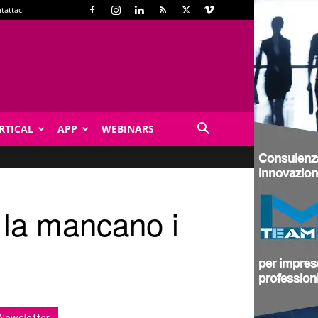
tattaci
RTICAL
APP
WEBINARS
a la mancano i