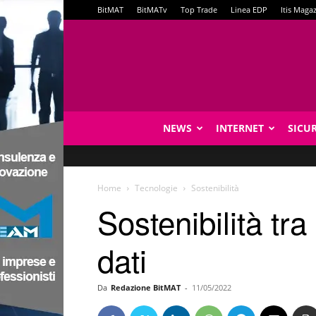
BitMAT
BitMATv
Top Trade
Linea EDP
Itis Maga
NEWS
INTERNET
SICU
Home
Tecnologie
Sostenibilità
Sostenibilità tr
dati
Da
Redazione BitMAT
-
11/05/2022