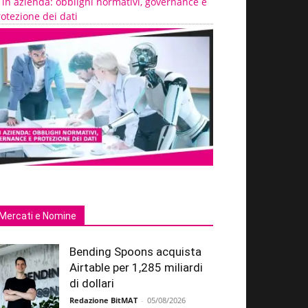
 in azienda: obblighi normativi, governance e
otezione dei dati
Mercati e Nomine
Bending Spoons acquista
Airtable per 1,285 miliardi
di dollari
Redazione BitMAT
-
05/08/2026