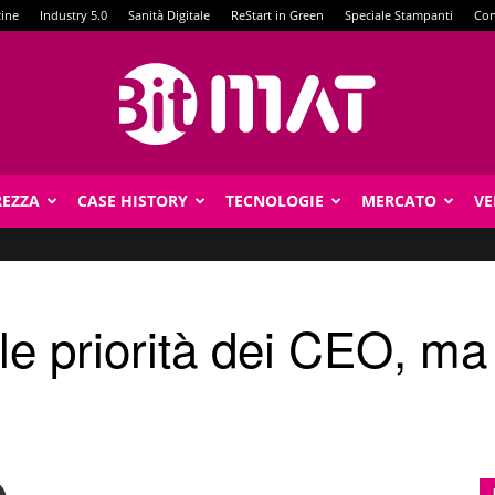
zine
Industry 5.0
Sanità Digitale
ReStart in Green
Speciale Stampanti
Con
REZZA
CASE HISTORY
TECNOLOGIE
MERCATO
VE
BitMat
a le priorità dei CEO, m