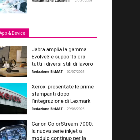
Massimiliano Cassinelli
-
24/04/2026
App & Device
Jabra amplia la gamma
Evolve3 e supporta ora
tutti i diversi stili di lavoro
Redazione BitMAT
-
02/07/2026
Xerox: presentate le prime
stampanti dopo
l’integrazione di Lexmark
Redazione BitMAT
-
29/06/2026
Canon ColorStream 7000:
la nuova serie inkjet a
modulo continuo per la