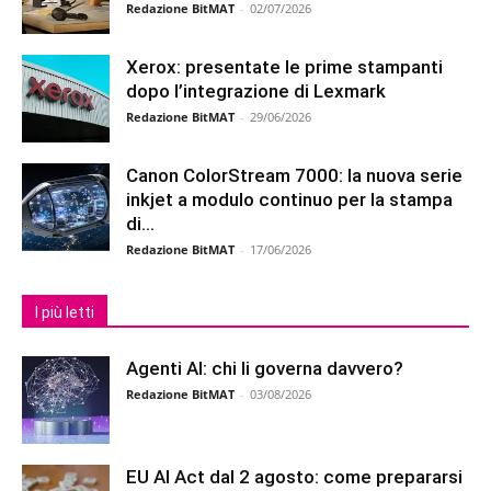
Redazione BitMAT
-
02/07/2026
Xerox: presentate le prime stampanti
dopo l’integrazione di Lexmark
Redazione BitMAT
-
29/06/2026
Canon ColorStream 7000: la nuova serie
inkjet a modulo continuo per la stampa
di...
Redazione BitMAT
-
17/06/2026
I più letti
Agenti AI: chi li governa davvero?
Redazione BitMAT
-
03/08/2026
EU AI Act dal 2 agosto: come prepararsi