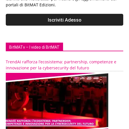
portali di BitMAT Edizioni.
BitMATv – I video di BitMAT
TrendAI rafforza l’ecosistema: partnership, competenze e
innovazione per la cybersecurity del futuro