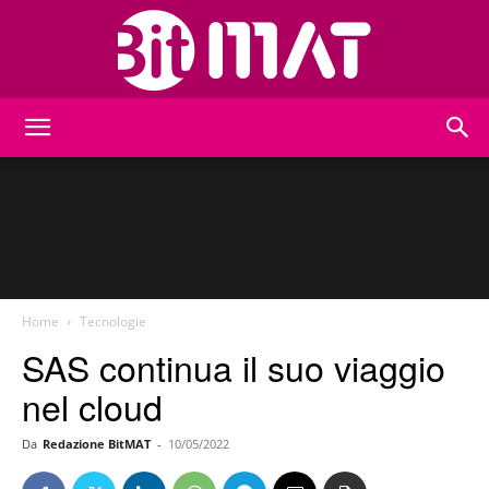
BitMat
Home
Tecnologie
SAS continua il suo viaggio
nel cloud
Da
Redazione BitMAT
-
10/05/2022