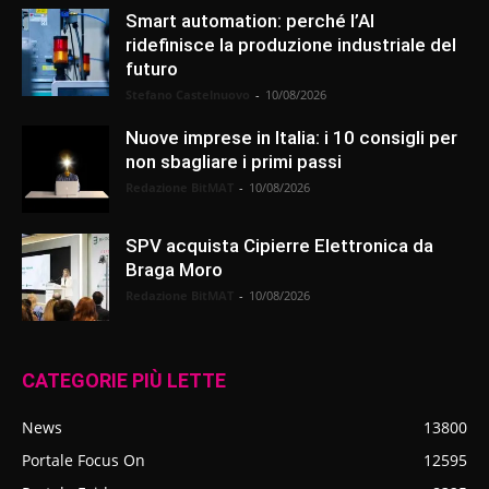
Smart automation: perché l’AI
ridefinisce la produzione industriale del
futuro
Stefano Castelnuovo
-
10/08/2026
Nuove imprese in Italia: i 10 consigli per
non sbagliare i primi passi
Redazione BitMAT
-
10/08/2026
SPV acquista Cipierre Elettronica da
Braga Moro
Redazione BitMAT
-
10/08/2026
CATEGORIE PIÙ LETTE
News
13800
Portale Focus On
12595