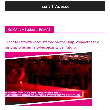
BitMATv – I video di BitMAT
TrendAI rafforza l’ecosistema: partnership, competenze e
innovazione per la cybersecurity del futuro