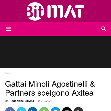
BitMat
Home
Gattai Minoli Agostinelli &
Partners scelgono Axitea
Da
Redazione BitMAT
-
05/10/2020