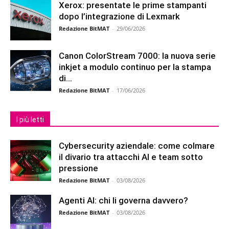
Xerox: presentate le prime stampanti
dopo l’integrazione di Lexmark
Redazione BitMAT
-
29/06/2026
Canon ColorStream 7000: la nuova serie
inkjet a modulo continuo per la stampa
di...
Redazione BitMAT
-
17/06/2026
I più letti
Cybersecurity aziendale: come colmare
il divario tra attacchi AI e team sotto
pressione
Redazione BitMAT
-
03/08/2026
Agenti AI: chi li governa davvero?
Redazione BitMAT
-
03/08/2026