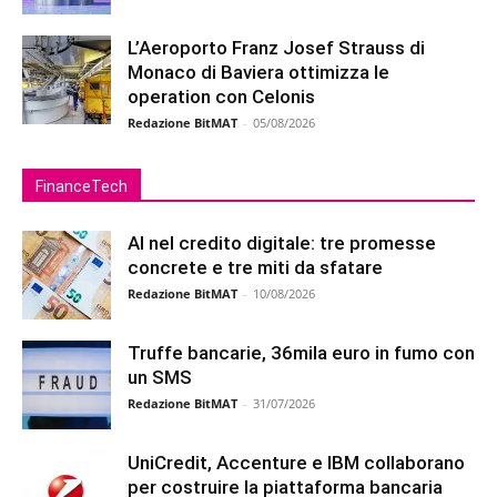
L’Aeroporto Franz Josef Strauss di
Monaco di Baviera ottimizza le
operation con Celonis
Redazione BitMAT
-
05/08/2026
FinanceTech
AI nel credito digitale: tre promesse
concrete e tre miti da sfatare
Redazione BitMAT
-
10/08/2026
Truffe bancarie, 36mila euro in fumo con
un SMS
Redazione BitMAT
-
31/07/2026
UniCredit, Accenture e IBM collaborano
per costruire la piattaforma bancaria