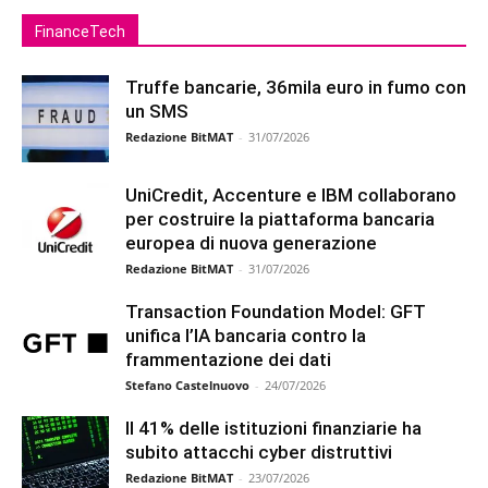
FinanceTech
Truffe bancarie, 36mila euro in fumo con
un SMS
Redazione BitMAT
-
31/07/2026
UniCredit, Accenture e IBM collaborano
per costruire la piattaforma bancaria
europea di nuova generazione
Redazione BitMAT
-
31/07/2026
Transaction Foundation Model: GFT
unifica l’IA bancaria contro la
frammentazione dei dati
Stefano Castelnuovo
-
24/07/2026
Il 41% delle istituzioni finanziarie ha
subito attacchi cyber distruttivi
Redazione BitMAT
-
23/07/2026