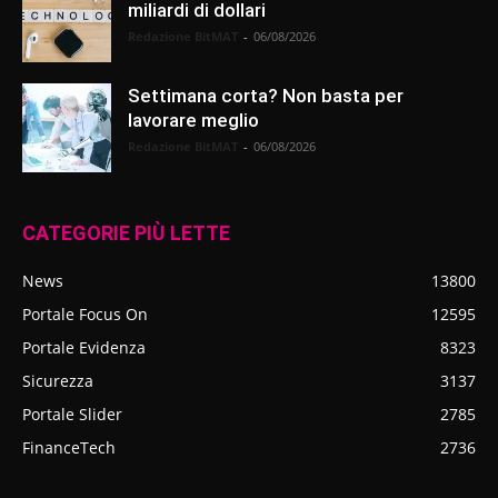
miliardi di dollari
Redazione BitMAT
-
06/08/2026
Settimana corta? Non basta per
lavorare meglio
Redazione BitMAT
-
06/08/2026
CATEGORIE PIÙ LETTE
News
13800
Portale Focus On
12595
Portale Evidenza
8323
Sicurezza
3137
Portale Slider
2785
FinanceTech
2736