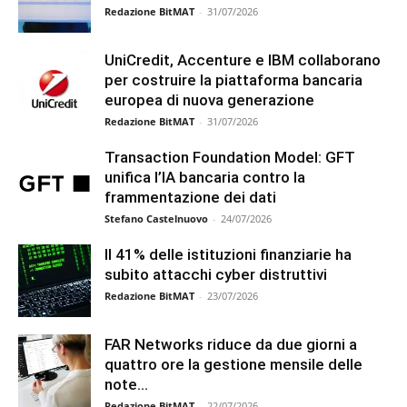
Redazione BitMAT
-
31/07/2026
UniCredit, Accenture e IBM collaborano
per costruire la piattaforma bancaria
europea di nuova generazione
Redazione BitMAT
-
31/07/2026
Transaction Foundation Model: GFT
unifica l’IA bancaria contro la
frammentazione dei dati
Stefano Castelnuovo
-
24/07/2026
Il 41% delle istituzioni finanziarie ha
subito attacchi cyber distruttivi
Redazione BitMAT
-
23/07/2026
FAR Networks riduce da due giorni a
quattro ore la gestione mensile delle
note...
Redazione BitMAT
-
22/07/2026