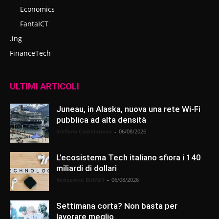
Economics
FantaICT
.ing
FinanceTech
ULTIMI ARTICOLI
Juneau, in Alaska, nuova una rete Wi-Fi
pubblica ad alta densità
Stefano Castelnuovo
-
06/08/2026
L’ecosistema Tech italiano sfiora i 140
miliardi di dollari
Redazione BitMAT
-
06/08/2026
Settimana corta? Non basta per
lavorare meglio