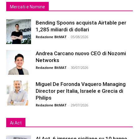
Mercati e Nomine
Bending Spoons acquista Airtable per
1,285 miliardi di dollari
Redazione BitMAT
-
05/08/2026
Andrea Carcano nuovo CEO di Nozomi
Networks
Redazione BitMAT
-
30/07/2026
Miguel De Foronda Vaquero Managing
Director per Italia, Israele e Grecia di
Philips
Redazione BitMAT
-
29/07/2026
Ai Act
AI Act, 6 imprese siciliane su 10 hanno