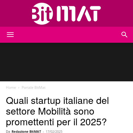
BitMat
Home
Portale BitMat
Quali startup italiane del
settore Mobilità sono
promettenti per il 2025?
Da
Redazione BitMAT
-
17/02/2025