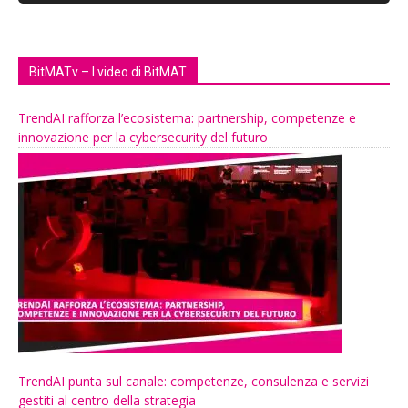
BitMATv – I video di BitMAT
TrendAI rafforza l’ecosistema: partnership, competenze e
innovazione per la cybersecurity del futuro
TrendAI punta sul canale: competenze, consulenza e servizi
gestiti al centro della strategia