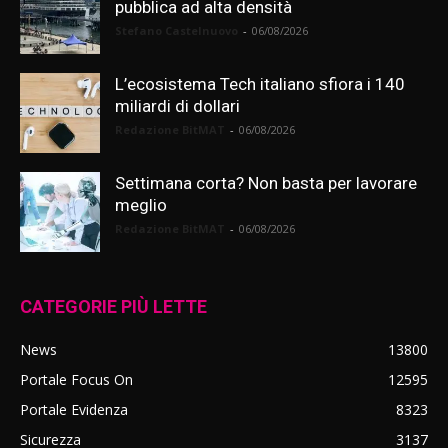
pubblica ad alta densità
Stefano Castelnuovo
-
06/08/2026
L’ecosistema Tech italiano sfiora i 140
miliardi di dollari
Redazione BitMAT
-
06/08/2026
Settimana corta? Non basta per lavorare
meglio
Redazione BitMAT
-
06/08/2026
CATEGORIE PIÙ LETTE
News
13800
Portale Focus On
12595
Portale Evidenza
8323
Sicurezza
3137