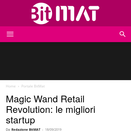
BitMat
Home
Portale BitMat
Magic Wand Retail
Revolution: le migliori
startup
Da
Redazione BitMAT
-
18/09/2019