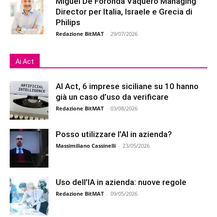
Miguel De Foronda Vaquero Managing
Director per Italia, Israele e Grecia di
Philips
Redazione BitMAT
-
29/07/2026
Ai Act
AI Act, 6 imprese siciliane su 10 hanno
già un caso d’uso da verificare
Redazione BitMAT
-
03/08/2026
Posso utilizzare l’AI in azienda?
Massimiliano Cassinelli
-
23/05/2026
Uso dell’IA in azienda: nuove regole
Redazione BitMAT
-
09/05/2026