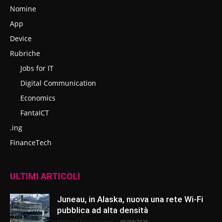
Nomine
App
Device
Rubriche
Jobs for IT
Digital Communication
Economics
FantaICT
.ing
FinanceTech
ULTIMI ARTICOLI
Juneau, in Alaska, nuova una rete Wi-Fi
pubblica ad alta densità
Stefano Castelnuovo
-
06/08/2026