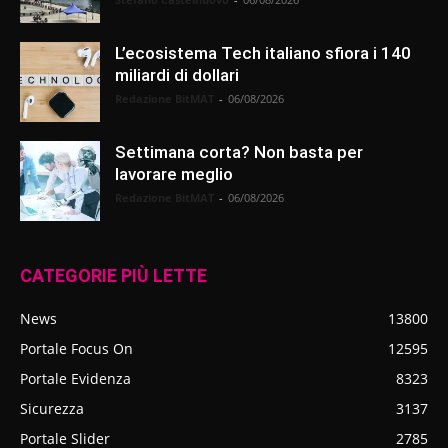
L’ecosistema Tech italiano sfiora i 140
miliardi di dollari
Redazione BitMAT
-
06/08/2026
Settimana corta? Non basta per
lavorare meglio
Redazione BitMAT
-
06/08/2026
CATEGORIE PIÙ LETTE
News
13800
Portale Focus On
12595
Portale Evidenza
8323
Sicurezza
3137
Portale Slider
2785