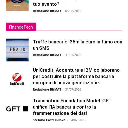
tuo evento?
Redazione BitMAT
-
05/08/2026
FinanceTech
Truffe bancarie, 36mila euro in fumo con
un SMS
Redazione BitMAT
-
31/07/2026
UniCredit, Accenture e IBM collaborano
per costruire la piattaforma bancaria
europea di nuova generazione
Redazione BitMAT
-
31/07/2026
Transaction Foundation Model: GFT
unifica l’IA bancaria contro la
frammentazione dei dati
Stefano Castelnuovo
-
24/07/2026