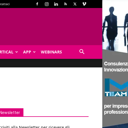
tattaci
RTICAL
APP
WEBINARS
Newsletter
criviti alla Newsletter per ricevere gli