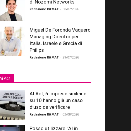
di Nozomi Networks
Redazione BitMAT
-
30/07/2026
Miguel De Foronda Vaquero
Managing Director per
Italia, Israele e Grecia di
Philips
Redazione BitMAT
-
29/07/2026
Ai Act
AI Act, 6 imprese siciliane
su 10 hanno già un caso
d’uso da verificare
Redazione BitMAT
-
03/08/2026
Posso utilizzare l’AI in