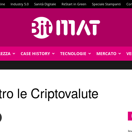
zine
Industry 5.0
Sanità Digitale
ReStart in Green
Speciale Stampanti
Con
REZZA
CASE HISTORY
TECNOLOGIE
MERCATO
VE
BitMat
tro le Criptovalute
Is