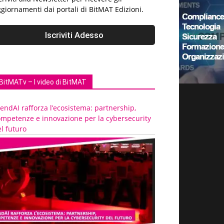
giornamenti dai portali di BitMAT Edizioni.
BitMATv – I video di BitMAT
endAI rafforza l’ecosistema: partnership,
ompetenze e innovazione per la cybersecurity
l futuro