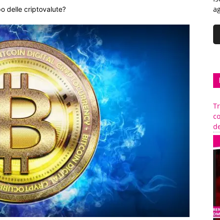
ag
po delle criptovalute?
Tr
c
de