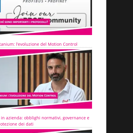
tanium: l’evoluzione del Motion Control
 in azienda: obblighi normativi, governance e
otezione dei dati