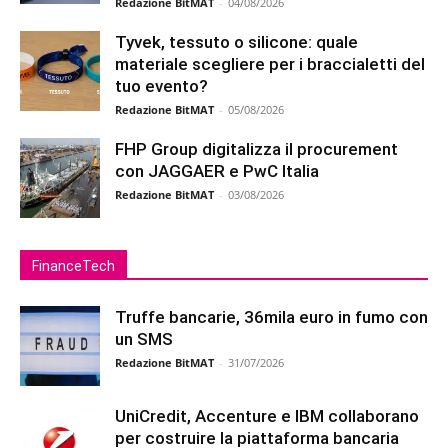
Redazione BitMAT
-
04/08/2026
Tyvek, tessuto o silicone: quale
materiale scegliere per i braccialetti del
tuo evento?
Redazione BitMAT
-
05/08/2026
FHP Group digitalizza il procurement
con JAGGAER e PwC Italia
Redazione BitMAT
-
03/08/2026
FinanceTech
Truffe bancarie, 36mila euro in fumo con
un SMS
Redazione BitMAT
-
31/07/2026
UniCredit, Accenture e IBM collaborano
per costruire la piattaforma bancaria