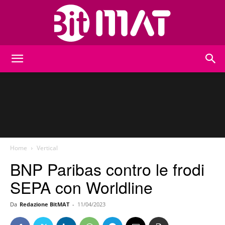
BitMat
Home
Vertical
BNP Paribas contro le frodi
SEPA con Worldline
Da
Redazione BitMAT
-
11/04/2023