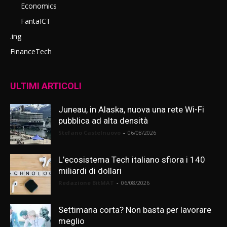
Economics
FantaICT
.ing
FinanceTech
ULTIMI ARTICOLI
Juneau, in Alaska, nuova una rete Wi-Fi
pubblica ad alta densità
Stefano Castelnuovo
-
06/08/2026
L’ecosistema Tech italiano sfiora i 140
miliardi di dollari
Redazione BitMAT
-
06/08/2026
Settimana corta? Non basta per lavorare
meglio