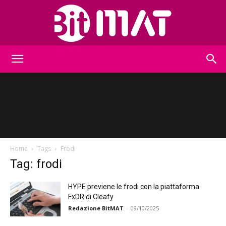
BitMat
Home
Tags
Frodi
Tag: frodi
HYPE previene le frodi con la piattaforma
FxDR di Cleafy
Redazione BitMAT
-
09/10/2025