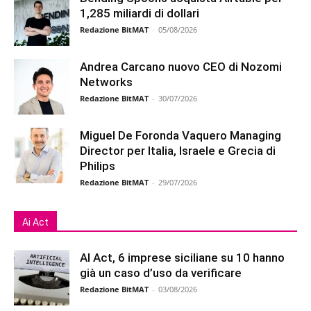
1,285 miliardi di dollari
Redazione BitMAT
-
05/08/2026
Andrea Carcano nuovo CEO di Nozomi
Networks
Redazione BitMAT
-
30/07/2026
Miguel De Foronda Vaquero Managing
Director per Italia, Israele e Grecia di
Philips
Redazione BitMAT
-
29/07/2026
Ai Act
AI Act, 6 imprese siciliane su 10 hanno
già un caso d’uso da verificare
Redazione BitMAT
-
03/08/2026