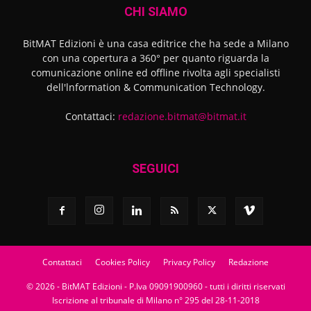
CHI SIAMO
BitMAT Edizioni è una casa editrice che ha sede a Milano
con una copertura a 360° per quanto riguarda la
comunicazione online ed offline rivolta agli specialisti
dell'lnformation & Communication Technology.
Contattaci:
redazione.bitmat@bitmat.it
SEGUICI
Contattaci
Cookies Policy
Privacy Policy
Redazione
© 2026 - BitMAT Edizioni - P.Iva 09091900960 - tutti i diritti riservati
Iscrizione al tribunale di Milano n° 295 del 28-11-2018