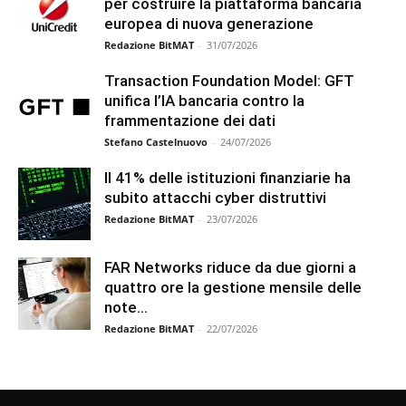
per costruire la piattaforma bancaria
europea di nuova generazione
Redazione BitMAT
-
31/07/2026
Transaction Foundation Model: GFT
unifica l’IA bancaria contro la
frammentazione dei dati
Stefano Castelnuovo
-
24/07/2026
Il 41% delle istituzioni finanziarie ha
subito attacchi cyber distruttivi
Redazione BitMAT
-
23/07/2026
FAR Networks riduce da due giorni a
quattro ore la gestione mensile delle
note...
Redazione BitMAT
-
22/07/2026