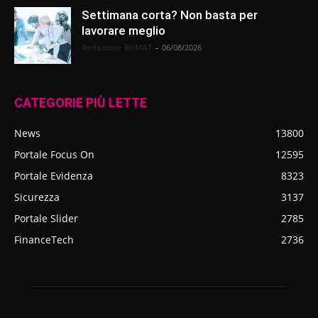
Settimana corta? Non basta per
lavorare meglio
Redazione BitMAT
-
06/08/2026
CATEGORIE PIÙ LETTE
News
13800
Portale Focus On
12595
Portale Evidenza
8323
Sicurezza
3137
Portale Slider
2785
FinanceTech
2736