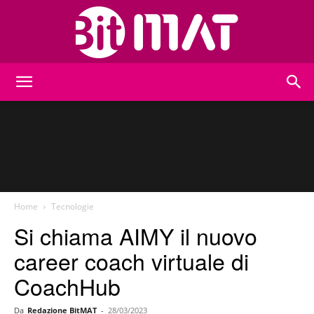
BitMat
Home
Tecnologie
Si chiama AIMY il nuovo
career coach virtuale di
CoachHub
Da
Redazione BitMAT
-
28/03/2023