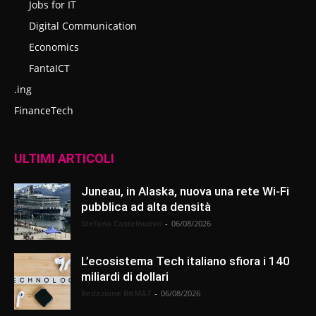
Jobs for IT
Digital Communication
Economics
FantaICT
.ing
FinanceTech
ULTIMI ARTICOLI
Juneau, in Alaska, nuova una rete Wi-Fi
pubblica ad alta densità
Stefano Castelnuovo
-
06/08/2026
L’ecosistema Tech italiano sfiora i 140
miliardi di dollari
Redazione BitMAT
-
06/08/2026