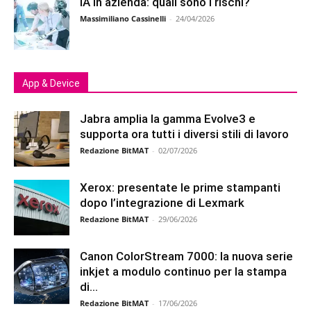
IA in azienda: quali sono i rischi?
Massimiliano Cassinelli
-
24/04/2026
App & Device
Jabra amplia la gamma Evolve3 e
supporta ora tutti i diversi stili di lavoro
Redazione BitMAT
-
02/07/2026
Xerox: presentate le prime stampanti
dopo l’integrazione di Lexmark
Redazione BitMAT
-
29/06/2026
Canon ColorStream 7000: la nuova serie
inkjet a modulo continuo per la stampa
di...
Redazione BitMAT
-
17/06/2026