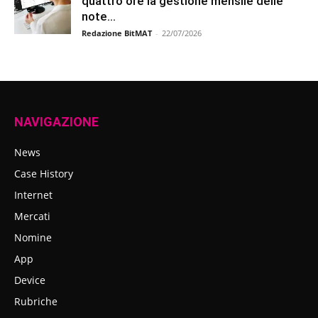
quattro ore la gestione mensile delle
note...
Redazione BitMAT
-
22/07/2026
NAVIGAZIONE
News
Case History
Internet
Mercati
Nomine
App
Device
Rubriche