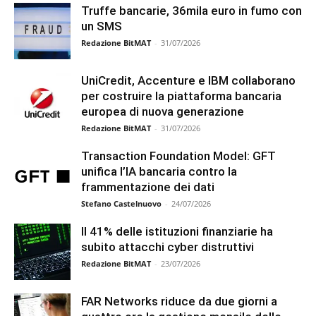
Truffe bancarie, 36mila euro in fumo con
un SMS
Redazione BitMAT
-
31/07/2026
UniCredit, Accenture e IBM collaborano
per costruire la piattaforma bancaria
europea di nuova generazione
Redazione BitMAT
-
31/07/2026
Transaction Foundation Model: GFT
unifica l’IA bancaria contro la
frammentazione dei dati
Stefano Castelnuovo
-
24/07/2026
Il 41% delle istituzioni finanziarie ha
subito attacchi cyber distruttivi
Redazione BitMAT
-
23/07/2026
FAR Networks riduce da due giorni a