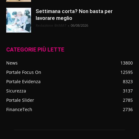
Settimana corta? Non basta per
lavorare meglio
Redazione BitMAT
-
06/08/2026
CATEGORIE PIÙ LETTE
News
13800
Portale Focus On
12595
Portale Evidenza
8323
Sicurezza
3137
Portale Slider
2785
FinanceTech
2736