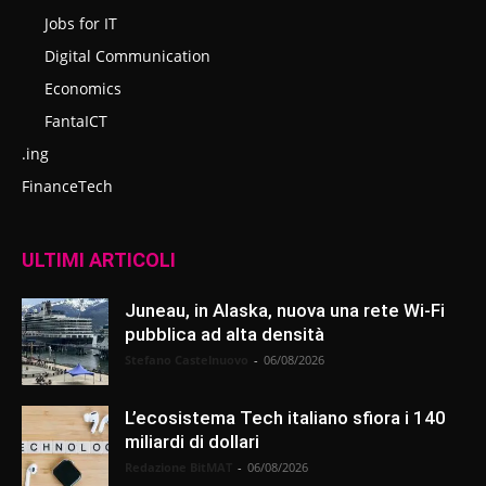
Jobs for IT
Digital Communication
Economics
FantaICT
.ing
FinanceTech
ULTIMI ARTICOLI
Juneau, in Alaska, nuova una rete Wi-Fi
pubblica ad alta densità
Stefano Castelnuovo
-
06/08/2026
L’ecosistema Tech italiano sfiora i 140
miliardi di dollari
Redazione BitMAT
-
06/08/2026