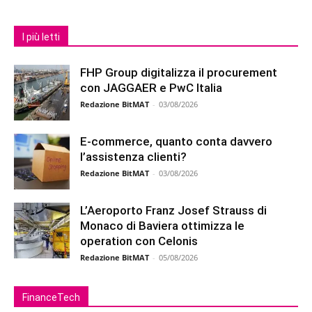
I più letti
FHP Group digitalizza il procurement
con JAGGAER e PwC Italia
Redazione BitMAT
-
03/08/2026
E-commerce, quanto conta davvero
l’assistenza clienti?
Redazione BitMAT
-
03/08/2026
L’Aeroporto Franz Josef Strauss di
Monaco di Baviera ottimizza le
operation con Celonis
Redazione BitMAT
-
05/08/2026
FinanceTech