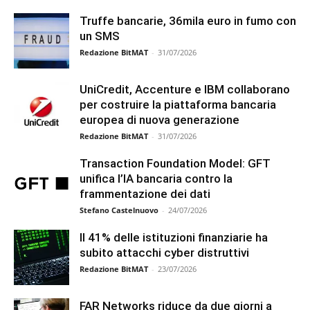
Truffe bancarie, 36mila euro in fumo con
un SMS
Redazione BitMAT
-
31/07/2026
UniCredit, Accenture e IBM collaborano
per costruire la piattaforma bancaria
europea di nuova generazione
Redazione BitMAT
-
31/07/2026
Transaction Foundation Model: GFT
unifica l’IA bancaria contro la
frammentazione dei dati
Stefano Castelnuovo
-
24/07/2026
Il 41% delle istituzioni finanziarie ha
subito attacchi cyber distruttivi
Redazione BitMAT
-
23/07/2026
FAR Networks riduce da due giorni a