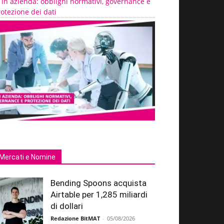
 in azienda: obblighi normativi, governance e
otezione dei dati
Mercati e Nomine
Bending Spoons acquista
Airtable per 1,285 miliardi
di dollari
Redazione BitMAT
-
05/08/2026