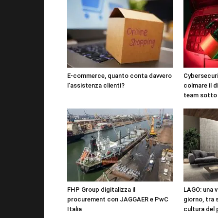
E-commerce, quanto conta davvero
Cybersecuri
l’assistenza clienti?
colmare il d
team sotto
FHP Group digitalizza il
LAGO: una vi
procurement con JAGGAER e PwC
giorno, tra 
Italia
cultura del