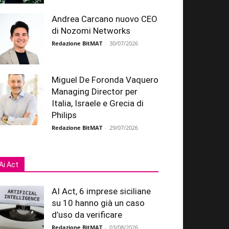
Andrea Carcano nuovo CEO
di Nozomi Networks
Redazione BitMAT
-
30/07/2026
Miguel De Foronda Vaquero
Managing Director per
Italia, Israele e Grecia di
Philips
Redazione BitMAT
-
29/07/2026
Ai Act
AI Act, 6 imprese siciliane
su 10 hanno già un caso
d’uso da verificare
Redazione BitMAT
-
03/08/2026