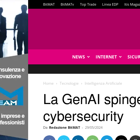
BitMAT
BitMATv
Top Trade
Linea EDP
Itis Maga
NEWS
INTERNET
SICU
Home
Tecnologie
Intelligenza Artificiale
La GenAI spinge 
cybersecurity
Da
Redazione BitMAT
-
29/05/2024