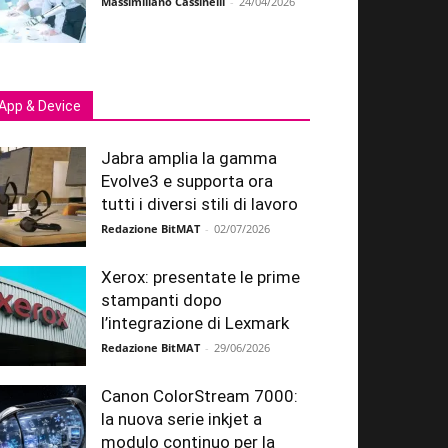
Massimiliano Cassinelli
-
24/04/2026
App & Device
Jabra amplia la gamma
Evolve3 e supporta ora
tutti i diversi stili di lavoro
Redazione BitMAT
-
02/07/2026
Xerox: presentate le prime
stampanti dopo
l’integrazione di Lexmark
Redazione BitMAT
-
29/06/2026
Canon ColorStream 7000:
la nuova serie inkjet a
modulo continuo per la