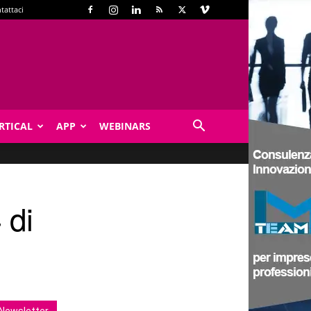
tattaci
RTICAL
APP
WEBINARS
 di