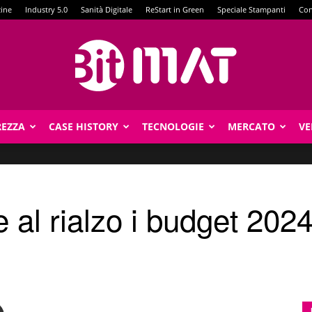
zine
Industry 5.0
Sanità Digitale
ReStart in Green
Speciale Stampanti
Con
REZZA
CASE HISTORY
TECNOLOGIE
MERCATO
VE
BitMat
al rialzo i budget 2024