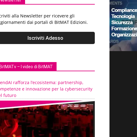
Newsletter
criviti alla Newsletter per ricevere gli
giornamenti dai portali di BitMAT Edizioni.
BitMATv – I video di BitMAT
endAI rafforza l’ecosistema: partnership,
ompetenze e innovazione per la cybersecurity
l futuro