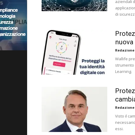
aziendali d
applicazion
di sicurezz
Protezi
nuova
Redazione
Wallife pr
strumento d
Learning.
Protez
cambi
Redazione
Visto il c
necessario 
essi.