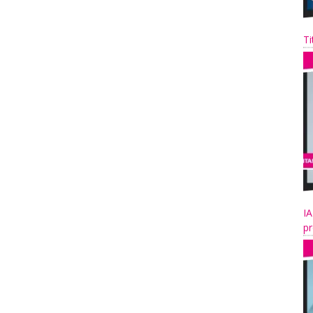
Ti
IA
pr