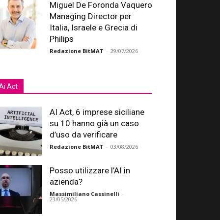
Miguel De Foronda Vaquero
Managing Director per
Italia, Israele e Grecia di
Philips
Redazione BitMAT
-
29/07/2026
Ai Act
AI Act, 6 imprese siciliane
su 10 hanno già un caso
d’uso da verificare
Redazione BitMAT
-
03/08/2026
Posso utilizzare l’AI in
azienda?
Massimiliano Cassinelli
-
23/05/2026