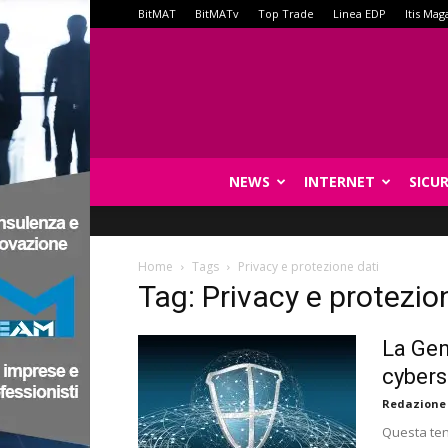
BitMAT
BitMATv
Top Trade
Linea EDP
Itis Mag
NEWS
INTERNET
SICU
Home
Tags
Privacy e protezione dati
Tag: Privacy e protezio
La Gen
cybers
Redazione
Questa ten