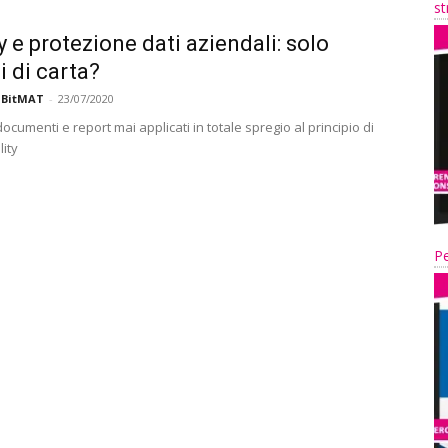
st
y e protezione dati aziendali: solo
i di carta?
 BitMAT
-
23/07/2020
documenti e report mai applicati in totale spregio al principio di
ity
Pe