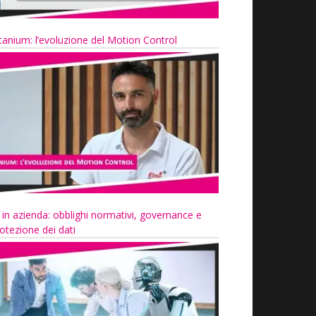
tanium: l’evoluzione del Motion Control
 in azienda: obblighi normativi, governance e
otezione dei dati