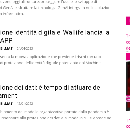
evono oggi affrontare: proteggere l'uso e lo sviluppo di
i GenAI e sfruttare la tecnologia GenAI integrata nelle soluzioni
a informatica.
one identità digitale: Wallife lancia la
Tr
 APP
co
de
 BitMAT
-
24/04/2023
esenta la nuova applicazione che previene i rischi con uno
i protezione dell’identità digitale potenziato dal Machine
ione dei dati: è tempo di attuare dei
amenti
 BitMAT
-
12/01/2022
ambiamento del modello organizzativo portato dalla pandemia è
ripensare alla protezione dei dati e al modo in cui si accede ad
Tr
co