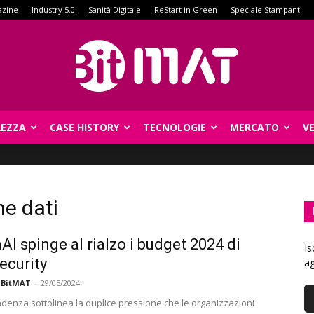
azine
Industry 5.0
Sanità Digitale
ReStart in Green
Speciale Stampanti
REZZA
CASE HISTORY
TECNOLOGIE
MERCATO
V
BitMat
ne dati
AI spinge al rialzo i budget 2024 di
Is
ecurity
ag
 BitMAT
-
29/05/2024
denza sottolinea la duplice pressione che le organizzazioni