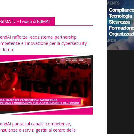
BitMATv – I video di BitMAT
endAI rafforza l’ecosistema: partnership,
mpetenze e innovazione per la cybersecurity
l futuro
endAI punta sul canale: competenze,
nsulenza e servizi gestiti al centro della