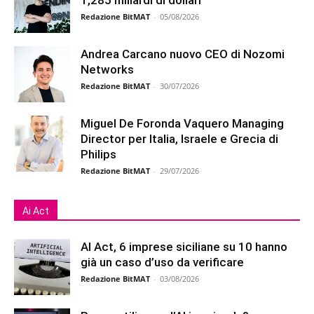
1,285 miliardi di dollari
Redazione BitMAT
-
05/08/2026
Andrea Carcano nuovo CEO di Nozomi
Networks
Redazione BitMAT
-
30/07/2026
Miguel De Foronda Vaquero Managing
Director per Italia, Israele e Grecia di
Philips
Redazione BitMAT
-
29/07/2026
Ai Act
AI Act, 6 imprese siciliane su 10 hanno
già un caso d’uso da verificare
Redazione BitMAT
-
03/08/2026