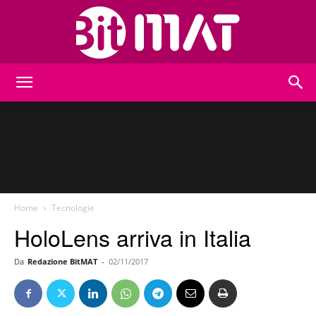
BitMat
Home
Tecnologie
HoloLens arriva in Italia
Da
Redazione BitMAT
-
02/11/2017