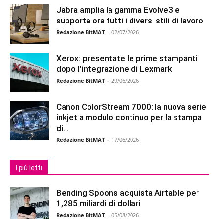
Jabra amplia la gamma Evolve3 e
supporta ora tutti i diversi stili di lavoro
Redazione BitMAT
-
02/07/2026
Xerox: presentate le prime stampanti
dopo l’integrazione di Lexmark
Redazione BitMAT
-
29/06/2026
Canon ColorStream 7000: la nuova serie
inkjet a modulo continuo per la stampa
di...
Redazione BitMAT
-
17/06/2026
I più letti
Bending Spoons acquista Airtable per
1,285 miliardi di dollari
Redazione BitMAT
-
05/08/2026