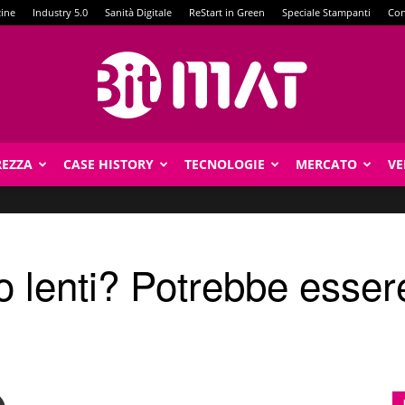
zine
Industry 5.0
Sanità Digitale
ReStart in Green
Speciale Stampanti
Con
REZZA
CASE HISTORY
TECNOLOGIE
MERCATO
VE
BitMat
 lenti? Potrebbe esser