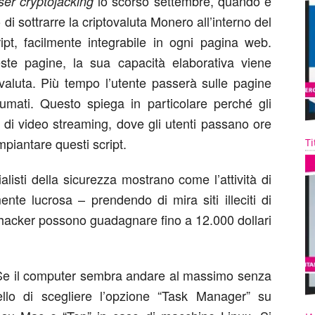
lo scorso settembre, quando è
er cryptojacking
i sottrarre la criptovaluta Monero all’interno del
pt, facilmente integrabile in ogni pagina web.
te pagine, la sua capacità elaborativa viene
a valuta. Più tempo l’utente passerà sulle pagine
mati. Questo spiega in particolare perché gli
ti di video streaming, dove gli utenti passano ore
mpiantare questi script.
Ti
listi della sicurezza mostrano come l’attività di
te lucrosa – prendendo di mira siti illeciti di
hacker possono guadagnare fino a 12.000 dollari
Se il computer sembra andare al massimo senza
ello di scegliere l’opzione “Task Manager” su