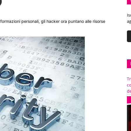
Is
ag
informazioni personali, gli hacker ora puntano alle risorse
Tr
c
de