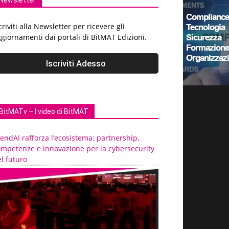
Newsletter
criviti alla Newsletter per ricevere gli
giornamenti dai portali di BitMAT Edizioni.
BitMATv – I video di BitMAT
endAI rafforza l’ecosistema: partnership,
ompetenze e innovazione per la cybersecurity
l futuro