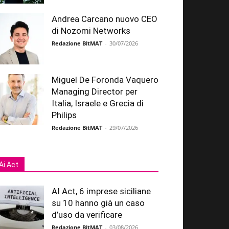
Andrea Carcano nuovo CEO
di Nozomi Networks
Redazione BitMAT
-
30/07/2026
Miguel De Foronda Vaquero
Managing Director per
Italia, Israele e Grecia di
Philips
Redazione BitMAT
-
29/07/2026
Ai Act
AI Act, 6 imprese siciliane
su 10 hanno già un caso
d’uso da verificare
Redazione BitMAT
-
03/08/2026