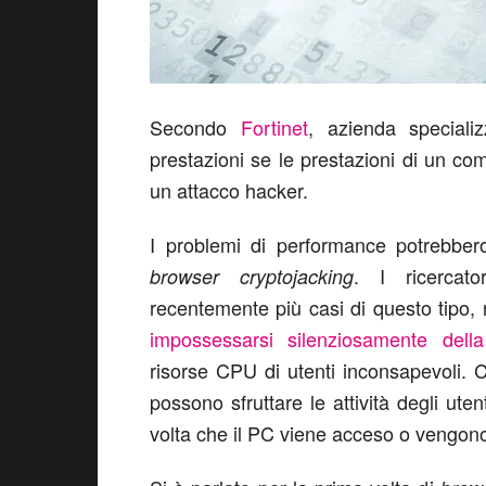
Secondo
Fortinet
, azienda specializ
prestazioni se le prestazioni di un co
un attacco hacker.
I problemi di performance potrebbero
. I ricercat
browser cryptojacking
recentemente più casi di questo tipo, r
impossessarsi silenziosamente dell
risorse CPU di utenti inconsapevoli. C
possono sfruttare le attività degli ut
volta che il PC viene acceso o vengono v