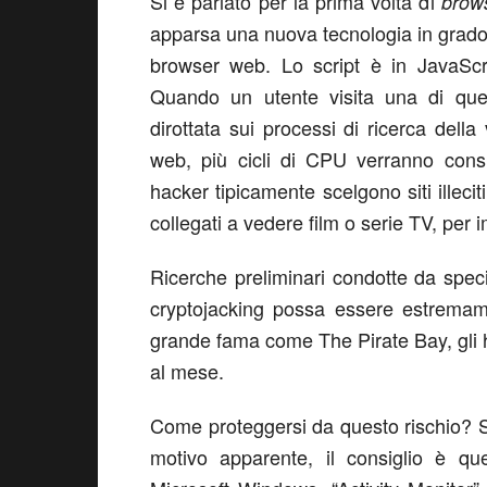
Si è parlato per la prima volta di
brows
apparsa una nuova tecnologia in grado d
browser web. Lo script è in JavaScri
Quando un utente visita una di ques
dirottata sui processi di ricerca dell
web, più cicli di CPU verranno consu
hacker tipicamente scelgono siti illeci
collegati a vedere film o serie TV, per i
Ricerche preliminari condotte da specia
cryptojacking possa essere estremamen
grande fama come The Pirate Bay, gli 
al mese.
Come proteggersi da questo rischio? 
motivo apparente, il consiglio è qu