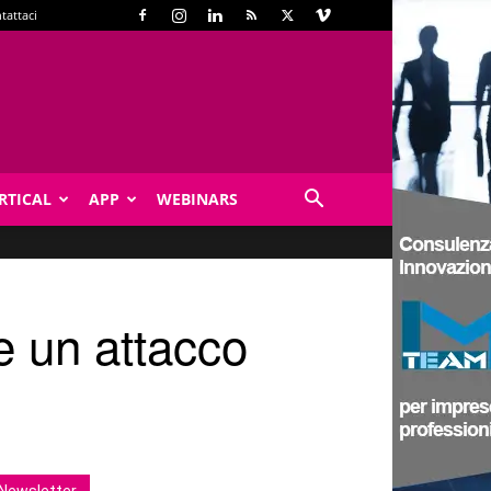
tattaci
RTICAL
APP
WEBINARS
e un attacco