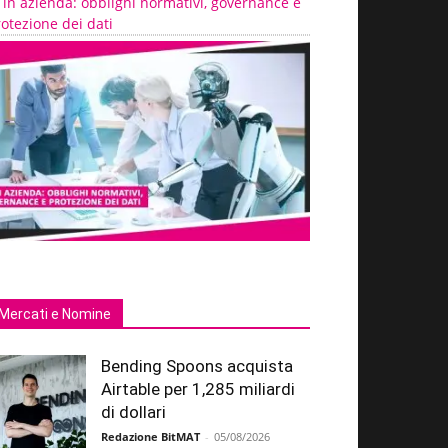
 in azienda: obblighi normativi, governance e
otezione dei dati
Mercati e Nomine
Bending Spoons acquista
Airtable per 1,285 miliardi
di dollari
Redazione BitMAT
-
05/08/2026