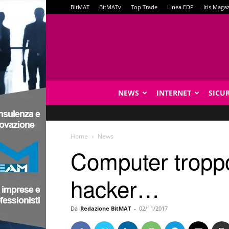
BitMAT
BitMATv
Top Trade
Linea EDP
Itis Maga
NEWS
INTERNET
SICU
Home
News
Computer troppo
hacker…
Da
Redazione BitMAT
-
02/11/2017