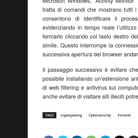
Microsoft Windows, “Activity Monitor
tratta di comandi che mostrano tutti i
consentono di identificare il proce
evidenziando in tempo reale l’utilizzo
fermarlo cliccando col tasto destro d
simile. Questo interrompe la connessio
successiva apertura del browser andare s
Il passaggio successivo è evitare ch
possibile installando un’estensione an
di web filtering e antivirus sul compu
anche evitare di visitare siti illeciti pot
TAGS
cryptojacking
Cybersecurity
Fortinet