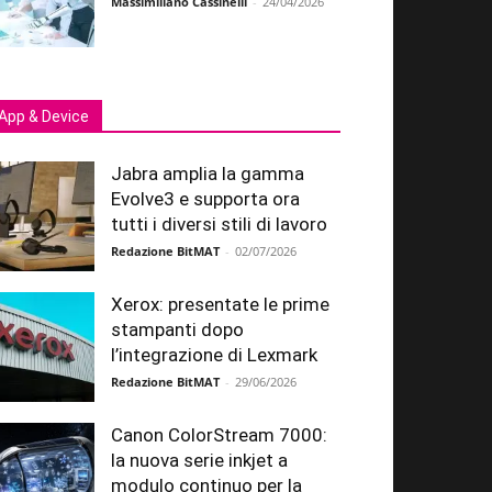
Massimiliano Cassinelli
-
24/04/2026
App & Device
Jabra amplia la gamma
Evolve3 e supporta ora
tutti i diversi stili di lavoro
Redazione BitMAT
-
02/07/2026
Xerox: presentate le prime
stampanti dopo
l’integrazione di Lexmark
Redazione BitMAT
-
29/06/2026
Canon ColorStream 7000:
la nuova serie inkjet a
modulo continuo per la