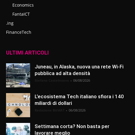
Economics
FantaICT
.ing
FinanceTech
ULTIMI ARTICOLI
Juneau, in Alaska, nuova una rete Wi-Fi
pubblica ad alta densità
Stefano Castelnuovo
-
06/08/2026
L’ecosistema Tech italiano sfiora i 140
miliardi di dollari
Redazione BitMAT
-
06/08/2026
Settimana corta? Non basta per
lavorare meglio