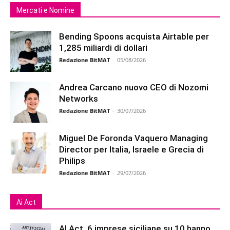
Mercati e Nomine
Bending Spoons acquista Airtable per
1,285 miliardi di dollari
Redazione BitMAT
-
05/08/2026
Andrea Carcano nuovo CEO di Nozomi
Networks
Redazione BitMAT
-
30/07/2026
Miguel De Foronda Vaquero Managing
Director per Italia, Israele e Grecia di
Philips
Redazione BitMAT
-
29/07/2026
Ai Act
AI Act, 6 imprese siciliane su 10 hanno