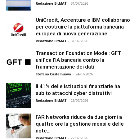
Redazione BitMAT
-
31/07/2026
UniCredit, Accenture e IBM collaborano
per costruire la piattaforma bancaria
europea di nuova generazione
Redazione BitMAT
-
31/07/2026
Transaction Foundation Model: GFT
unifica l’IA bancaria contro la
frammentazione dei dati
Stefano Castelnuovo
-
24/07/2026
Il 41% delle istituzioni finanziarie ha
subito attacchi cyber distruttivi
Redazione BitMAT
-
23/07/2026
FAR Networks riduce da due giorni a
quattro ore la gestione mensile delle
note...
Redazione BitMAT
-
22/07/2026