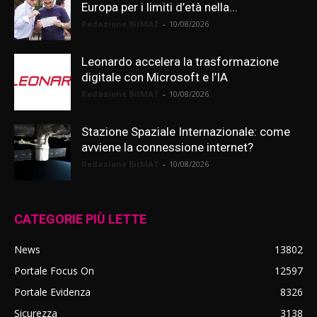
Europa per i limiti d’età nella...
Redazione BitMAT
-
10/08/2026
Leonardo accelera la trasformazione
digitale con Microsoft e l’IA
Redazione BitMAT
-
10/08/2026
Stazione Spaziale Internazionale: come
avviene la connessione internet?
Redazione BitMAT
-
10/08/2026
CATEGORIE PIÙ LETTE
News
13802
Portale Focus On
12597
Portale Evidenza
8326
Sicurezza
3138