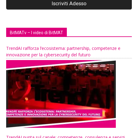
BitMATv – I video di BitMAT
TrendAI rafforza l’ecosistema: partnership, competenze e
innovazione per la cybersecurity del futuro
TrendAI punta sul canale: competenze, consulenza e servizi