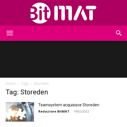
BitMat
Home
Tags
Storeden
Tag: Storeden
Teamsystem acquisisce Storeden
Redazione BitMAT
-
14/02/2022